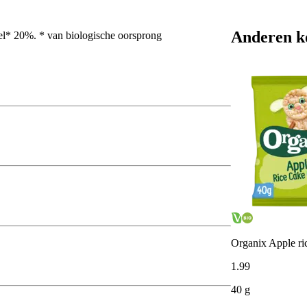
Anderen k
l* 20%. * van biologische oorsprong
Organix Apple ri
1
.
99
40 g