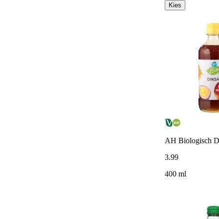
Kies
AH Biologisch Di
3
.
99
400 ml