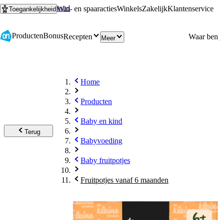
Ga naar hoofdinhoud
Ga naar zoeken
Win- en spaaracties
Winkels
Zakelijk
Klantenservice
Toegankelijkheid
Producten
Bonus
Recepten
Meer
Home
Producten
Baby en kind
Terug
Babyvoeding
Baby fruitpotjes
Fruitpotjes vanaf 6 maanden