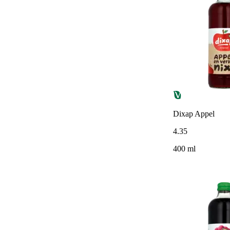
Dixap Appel
4
.
35
400 ml