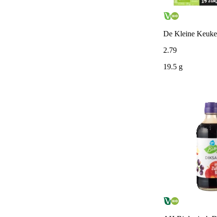
De Kleine Keuken
2
.
79
19.5 g