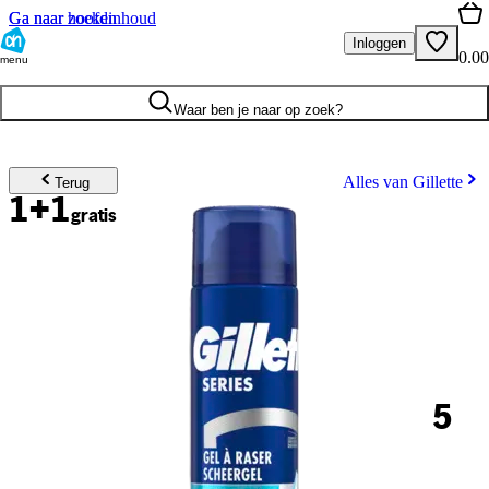
Ga naar hoofdinhoud
Ga naar zoeken
Inloggen
0.00
menu
Waar ben je naar op zoek?
Alles van Gillette
Terug
1+1
gratis
5
.