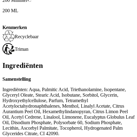
200 Milliliter
200 ML
Kenmerken
Recyclebaar
Triman
Ingrediënten
Samenstelling
Ingrediënten: Aqua, Palmitic Acid, Triethanolamine, Isopentane,
Glyceryl Oleate, Stearic Acid, Isobutane, Sorbitol, Glycerin,
Hydroxyethylcellulose, Parfum, Tetramethyl
Acetyloctahydronaphthalenes, Menthol, Linalyl Acetate, Citrus
Aurantium Peel Oil, Hexamethylindanopyran, Citrus Limon Peel
Oil, Acetyl Cedrene, Linalool, Limonene, Eucalyptus Globulus Leaf
Oil, Disodium Phosphate, Polysorbate 60, Sodium Phosphate,
Lecithin, Ascorbyl Palmitate, Tocopherol, Hydrogenated Palm
Glycerides Citrate, CI 42090.