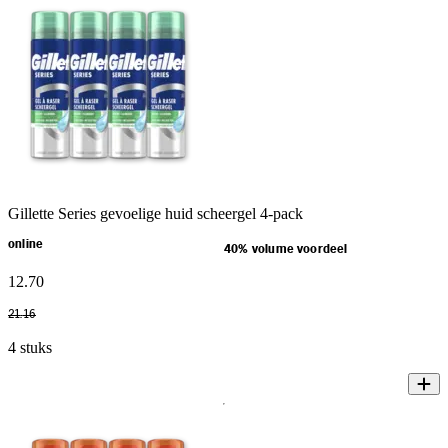
Gillette Series gevoelige huid scheergel 4-pack
online
40% volume voordeel
12
.
70
21
.
16
4 stuks