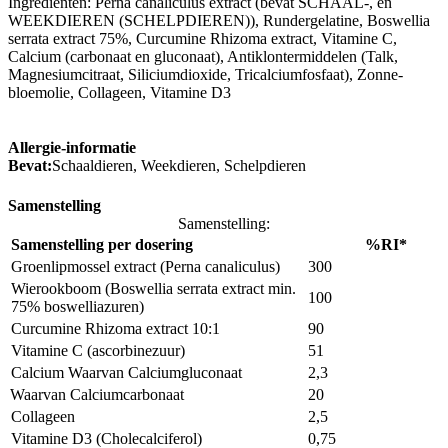
Ingrediënten: Perna canaliculus extract (bevat SCHAAL-, en
WEEKDIEREN (SCHELPDIEREN)), Rundergelatine, Boswellia
serrata extract 75%, Curcumine Rhizoma extract, Vitamine C,
Calcium (carbonaat en gluconaat), Antiklontermiddelen (Talk,
Magnesiumcitraat, Siliciumdioxide, Tricalciumfosfaat), Zonne-
bloemolie, Collageen, Vitamine D3
Allergie-informatie
Bevat:
Schaaldieren, Weekdieren, Schelpdieren
Samenstelling
Samenstelling:
Samenstelling per dosering
%RI*
Groenlipmossel extract (Perna canaliculus)
300
Wierookboom (Boswellia serrata extract min.
100
75% boswelliazuren)
Curcumine Rhizoma extract 10:1
90
Vitamine C (ascorbinezuur)
51
Calcium Waarvan Calciumgluconaat
2,3
Waarvan Calciumcarbonaat
20
Collageen
2,5
Vitamine D3 (Cholecalciferol)
0,75