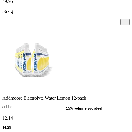
49
.
95
567 g
Addmoore Electrolyte Water Lemon 12-pack
online
15% volume voordeel
12
.
14
14
.
28