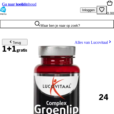
Ga naar hoofdinhoud
Ga naar zoeken
Inloggen
0.00
menu
Waar ben je naar op zoek?
Alles van Lucovitaal
Terug
1+1
gratis
24
.