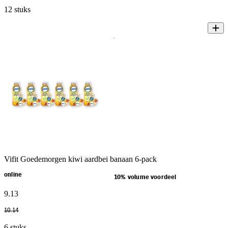
12 stuks
Vifit Goedemorgen kiwi aardbei banaan 6-pack
online
10% volume voordeel
9
.
13
10
.
14
6 stuks