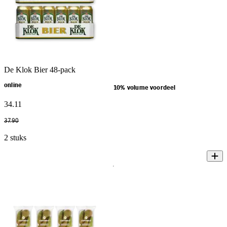
De Klok Bier 48-pack
online
10% volume voordeel
34
.
11
37
.
90
2 stuks