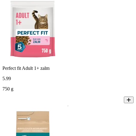
Perfect fit Adult 1+ zalm
5
.
99
750 g