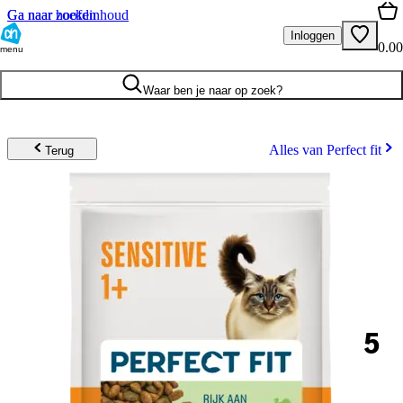
Ga naar hoofdinhoud
Ga naar zoeken
Inloggen
0.00
menu
Waar ben je naar op zoek?
Alles van Perfect fit
Terug
5
.