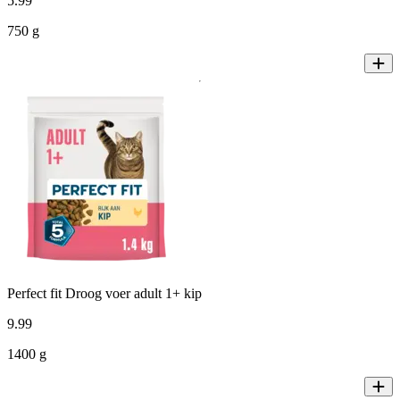
5
.
99
750 g
Perfect fit Droog voer adult 1+ kip
9
.
99
1400 g