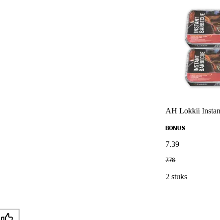
AH Lokkii Insta
BONUS
7
.
39
7
.
78
2 stuks