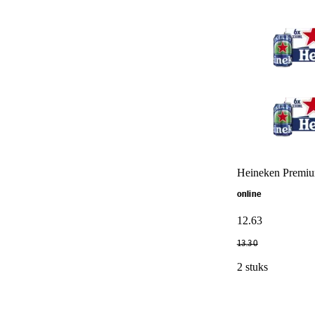
Heineken Premium
online
12
.
63
13
.
30
2 stuks