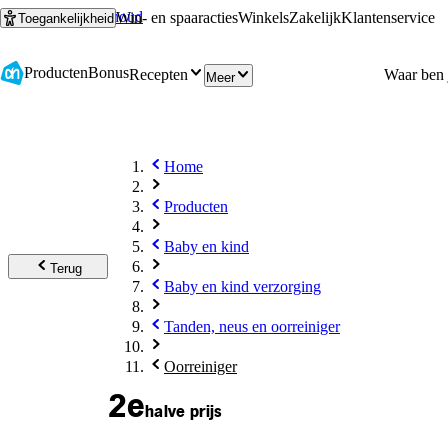
Ga naar hoofdinhoud
Ga naar zoeken
Win- en spaaracties
Winkels
Zakelijk
Klantenservice
Toegankelijkheid
Producten
Bonus
Recepten
Meer
Home
Producten
Baby en kind
Terug
Baby en kind verzorging
Tanden, neus en oorreiniger
Oorreiniger
2e
halve prijs