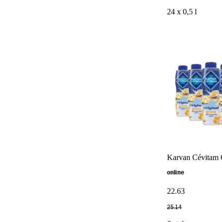
24 x 0,5 l
Karvan Cévitam O
online
22
.
63
25
.
14