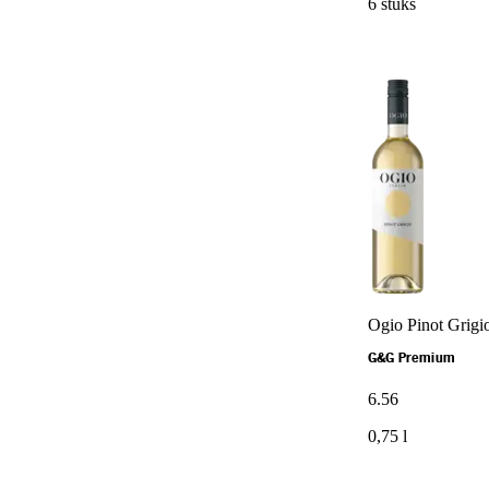
6 stuks
Ogio Pinot Grigi
G&G Premium
6
.
56
0,75 l