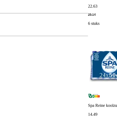
22
.
63
25
.
14
6 stuks
Spa Reine koolzu
14
.
49