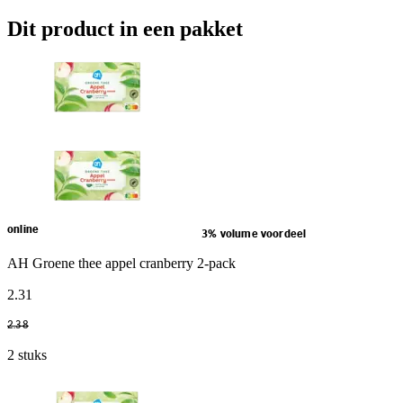
Dit product in een pakket
online
3% volume voordeel
AH Groene thee appel cranberry 2-pack
2
.
31
2
.
38
2 stuks