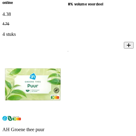
online
8% volume voordeel
4
.
38
4
.
76
4 stuks
AH Groene thee puur