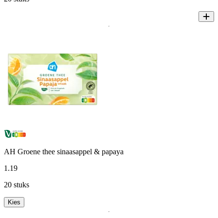
AH Groene thee sinaasappel & papaya
1
.
19
20 stuks
Kies