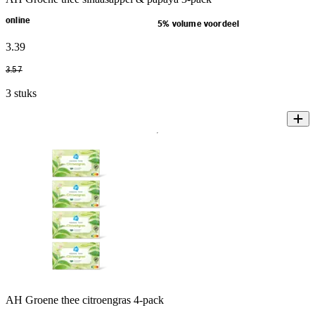
online
5% volume voordeel
3
.
39
3
.
57
3 stuks
AH Groene thee citroengras 4-pack