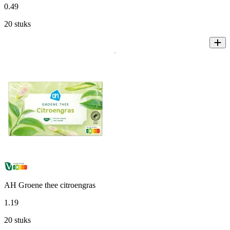
0
.
49
20 stuks
AH Groene thee citroengras
1
.
19
20 stuks