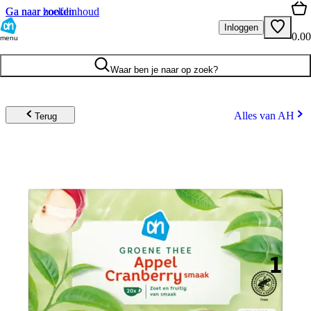
Ga naar hoofdinhoud
Ga naar zoeken
Inloggen
0.00
menu
Waar ben je naar op zoek?
Alles van AH
Terug
1
.