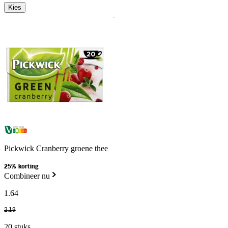
Kies
Pickwick Cranberry groene thee
25% korting
Combineer nu
1
.
64
2
.
19
20 stuks