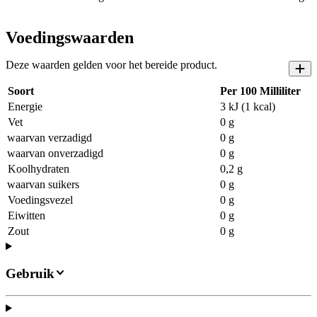
Voedingswaarden
Deze waarden gelden voor het bereide product.
Soort
Per 100 Milliliter
Energie
3 kJ (1 kcal)
Vet
0 g
waarvan verzadigd
0 g
waarvan onverzadigd
0 g
Koolhydraten
0,2 g
waarvan suikers
0 g
Voedingsvezel
0 g
Eiwitten
0 g
Zout
0 g
Gebruik