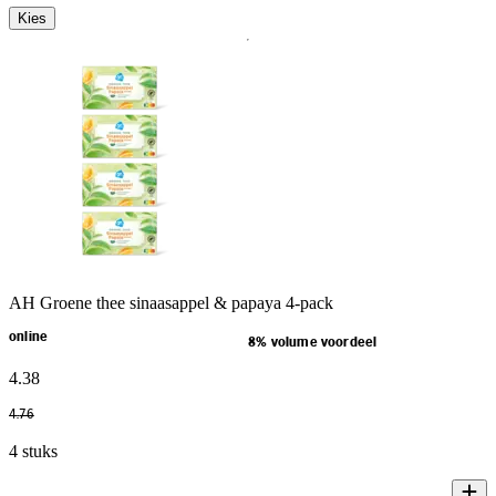
Kies
AH Groene thee sinaasappel & papaya 4-pack
online
8% volume voordeel
4
.
38
4
.
76
4 stuks