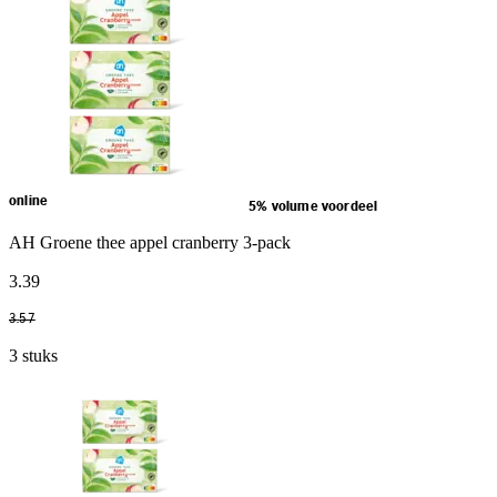
online
5% volume voordeel
AH Groene thee appel cranberry 3-pack
3
.
39
3
.
57
3 stuks