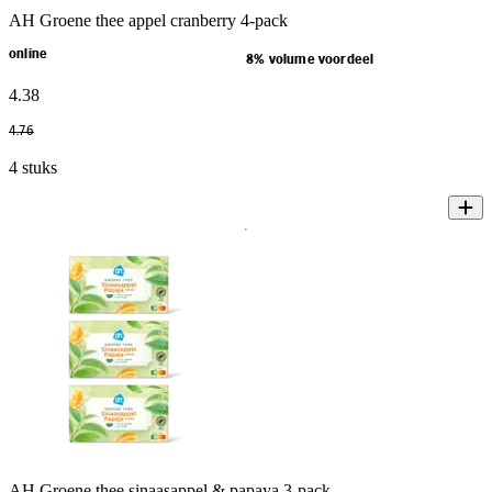
AH Groene thee appel cranberry 4-pack
online
8% volume voordeel
4
.
38
4
.
76
4 stuks
AH Groene thee sinaasappel & papaya 3-pack