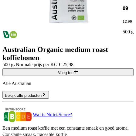
09
12
.
99
500 g
Australian Organic medium roast
koffiebonen
·
500 g
Normale prijs per
KG
€
25,98
Voeg toe
Alle Australian
Bekijk alle producten
Wat is Nutri-Score?
Een medium roast koffie met een constante smaak en goed aroma.
Constante smaak, traceable koffie