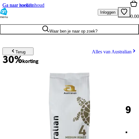
Ga naar hoofdinhoud
Ga naar zoeken
Inloggen
0.00
menu
Waar ben je naar op zoek?
Alles van Australian
Terug
30%
korting
9
.