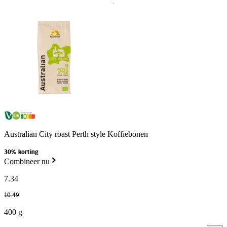
Australian City roast Perth style Koffiebonen
30% korting
Combineer nu
7
.
34
10
.
49
400 g