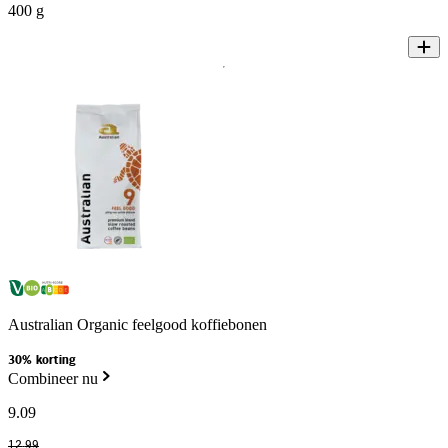
400 g
Australian Organic feelgood koffiebonen
30% korting
Combineer nu
9
.
09
12
.
99