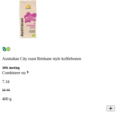
Australian City roast Brisbane style koffiebonen
30% korting
Combineer nu
7
.
34
10
.
49
400 g