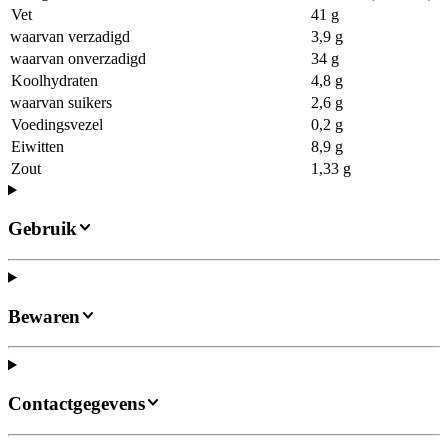
Vet
41 g
waarvan verzadigd
3,9 g
waarvan onverzadigd
34 g
Koolhydraten
4,8 g
waarvan suikers
2,6 g
Voedingsvezel
0,2 g
Eiwitten
8,9 g
Zout
1,33 g
Gebruik
Bewaren
Contactgegevens