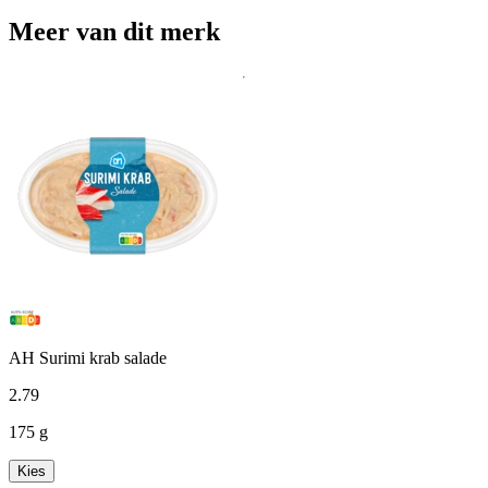
Meer van dit merk
AH Surimi krab salade
2
.
79
175 g
Kies