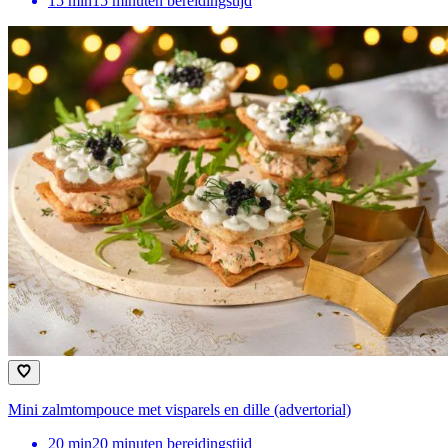
15
min
15 minuten bereidingstijd
Mini zalmtompouce met visparels en dille (advertorial)
20
min
20 minuten bereidingstijd