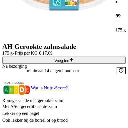
99
175 g
AH Gerookte zalmsalade
·
175 g
Prijs per
KG
€
17,09
Voeg toe
Na bezorging
minimaal 14 dagen houdbaar
Wat is Nutri-Score?
Romige salade met gerookte zalm
Met ASC-gecertificeerde zalm
Lekker op een bagel
Ook lekker bij de borrel of op brood