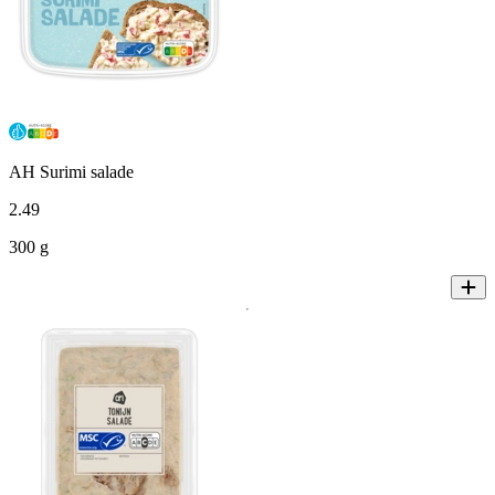
AH Surimi salade
2
.
49
300 g