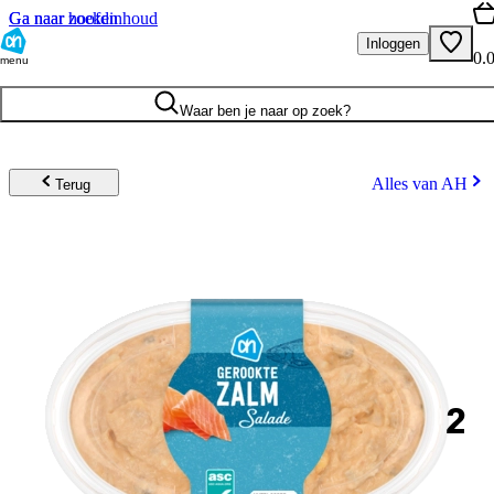
Ga naar hoofdinhoud
Ga naar zoeken
Inloggen
0.
menu
Waar ben je naar op zoek?
Alles van AH
Terug
2
.