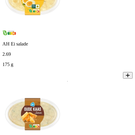
AH Ei salade
2
.
69
175 g