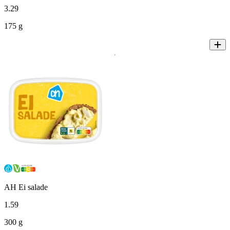
3
.
29
175 g
AH Ei salade
1
.
59
300 g