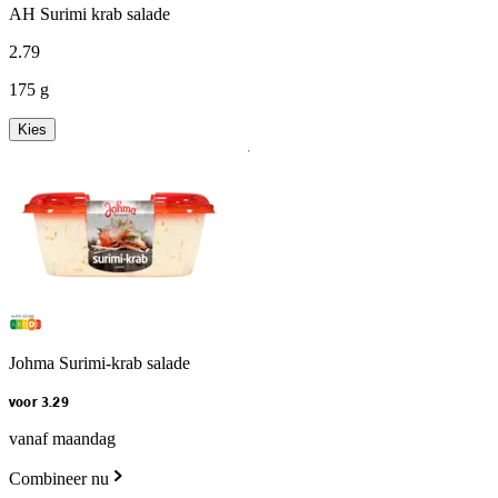
AH Surimi krab salade
2
.
79
175 g
Kies
Johma Surimi-krab salade
voor 3.29
vanaf maandag
Combineer nu