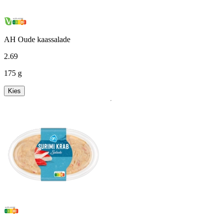
AH Oude kaassalade
2
.
69
175 g
Kies