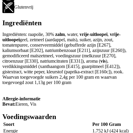
Glutenvrij
Ingrediënten
Ingrediënten: raapolie, 30%
zalm
, water,
vrije
-
uitloopei
,
vrije
-
uitloopei
geel, zetmeel (aardappel, maïs), suiker, azijn, zout,
tomatenpuree, conserveermiddel (gebufferde azijn [E267],
kaliumsorbaat [E202], natriumbenzoaat [E211], azijnzuur [E260]),
gemodificeerd maïszetmeel, voedingszuur (melkzuur [E270],
citroenzuur [E330], natriumcitraten [E331]), aroma (
vis
),
verdikkingsmiddel (xanthaangom [E415], guarpitmeel [E412]),
gistextract, witte peper, kleurstof (paprika-extract [E160c]), rook.
Waarvan toegevoegde suikers 2,4g per 100 gram en waarvan
toegevoegd zout 1,13g per 100 gram
Allergie-informatie
Bevat:
Eieren, Vis
Voedingswaarden
Soort
Per 100 Gram
Energie
1.752 kJ (424 kcal)