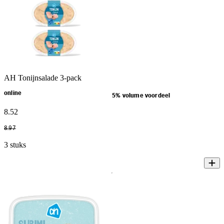
AH Tonijnsalade 3-pack
online
5% volume voordeel
8
.
52
8
.
97
3 stuks