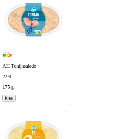
AH Tonijnsalade
2
.
99
175 g
Kies