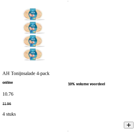
AH Tonijnsalade 4-pack
online
10% volume voordeel
10
.
76
11
.
96
4 stuks