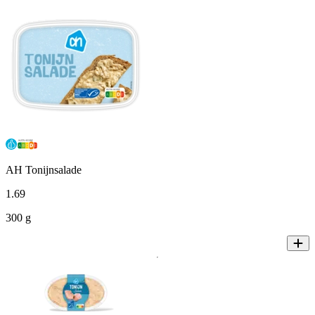
AH Tonijnsalade
1
.
69
300 g