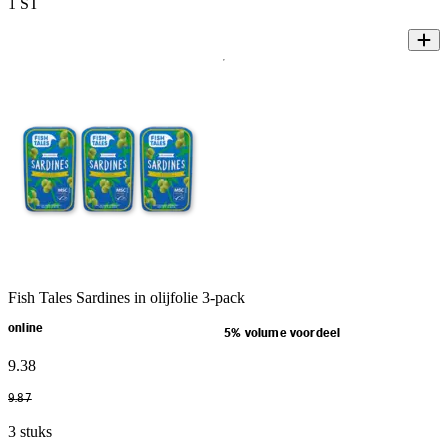
1 ST
Fish Tales Sardines in olijfolie 3-pack
online
5% volume voordeel
9
.
38
9
.
87
3 stuks