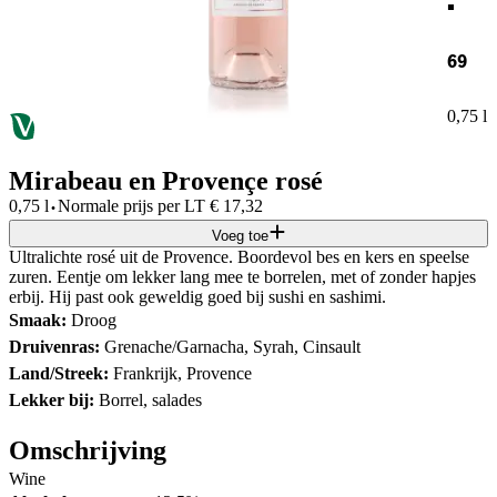
69
0,75 l
Mirabeau en Provençe rosé
·
0,75 l
Normale prijs per
LT
€
17,32
Voeg toe
Ultralichte rosé uit de Provence. Boordevol bes en kers en speelse
zuren. Eentje om lekker lang mee te borrelen, met of zonder hapjes
erbij. Hij past ook geweldig goed bij sushi en sashimi.
Smaak:
Droog
Druivenras:
Grenache/Garnacha, Syrah, Cinsault
Land/Streek:
Frankrijk, Provence
Lekker bij:
Borrel, salades
Omschrijving
Wine