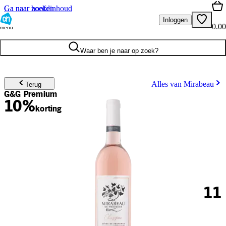
Ga naar hoofdinhoud
Ga naar zoeken
Inloggen
0.00
menu
Waar ben je naar op zoek?
Alles van Mirabeau
Terug
G&G Premium
10%
korting
11
.