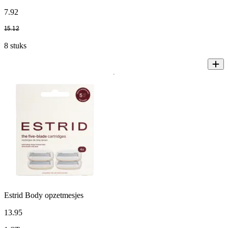
7
.
92
15
.
12
8 stuks
Estrid Body opzetmesjes
13
.
95