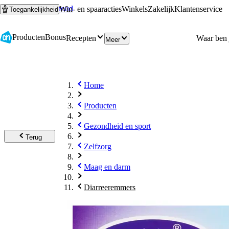
Ga naar hoofdinhoud
Ga naar zoeken
Win- en spaaracties
Winkels
Zakelijk
Klantenservice
Toegankelijkheid
Producten
Bonus
Recepten
Meer
Home
Producten
Gezondheid en sport
Terug
Zelfzorg
Maag en darm
Diarreeremmers