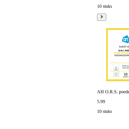
10 stuks
AH O.R.S. poed
5
.
99
10 stuks