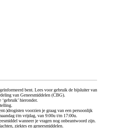
 geïnformeerd bent. Lees voor gebruik de bijsluiter van
oordeling van Geneesmiddelen (CBG).
 ‘gebruik’ hieronder.
elling.
nt-)drogisten voorzien je graag van een persoonlijk
maandag t/m vrijdag, van 9:00u t/m 17:00u.
eneesmiddel wanneer je vragen nog onbeantwoord zijn.
klachten, ziektes en geneesmiddelen.