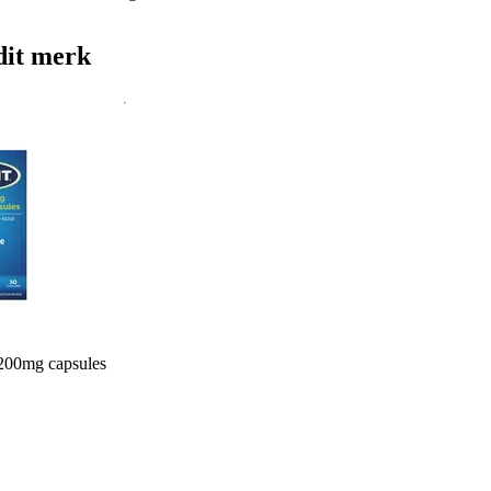
dit merk
 200mg capsules