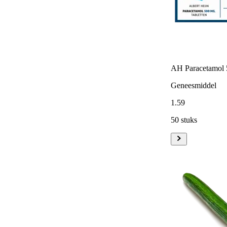
AH Paracetamol 
Geneesmiddel
1
.
59
50 stuks