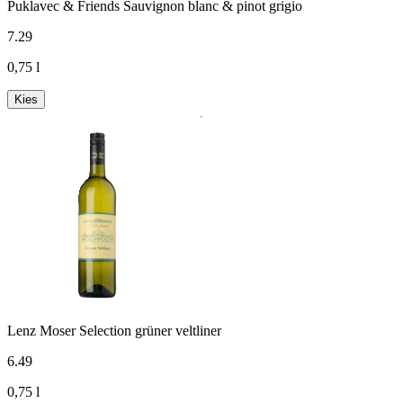
Puklavec & Friends Sauvignon blanc & pinot grigio
7
.
29
0,75 l
Kies
Lenz Moser Selection grüner veltliner
6
.
49
0,75 l