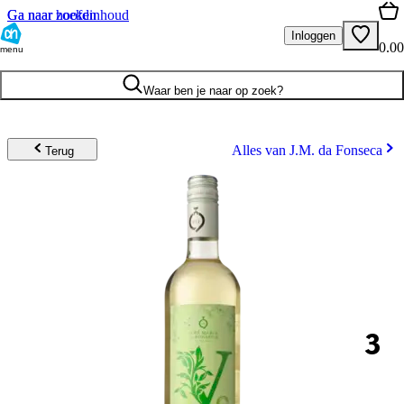
Ga naar hoofdinhoud
Ga naar zoeken
Inloggen
0.00
menu
Waar ben je naar op zoek?
Alles van J.M. da Fonseca
Terug
3
.