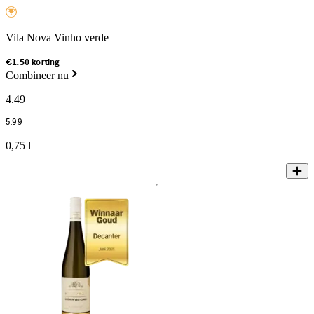
Vila Nova Vinho verde
€1.50 korting
Combineer nu
4
.
49
5
.
99
0,75 l