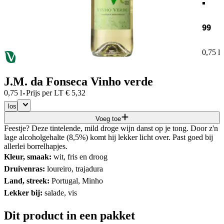
99
0,75 l
J.M. da Fonseca Vinho verde
·
0,75 l
Prijs per
LT
€
5,32
los
Voeg toe
Feestje? Deze tintelende, mild droge wijn danst op je tong. Door z'n
lage alcoholgehalte (8,5%) komt hij lekker licht over. Past goed bij
allerlei borrelhapjes.
Kleur, smaak:
wit, fris en droog
Druivenras:
loureiro, trajadura
Land, streek:
Portugal, Minho
Lekker bij:
salade, vis
Dit product in een pakket