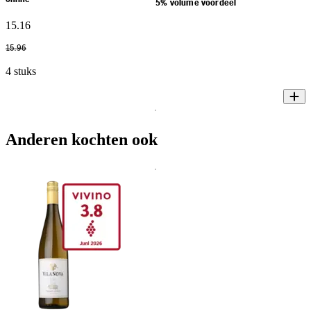
5% volume voordeel
15
.
16
15
.
96
4 stuks
Anderen kochten ook