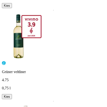
Kies
Grüner veltliner
4
.
75
0,75 l
Kies