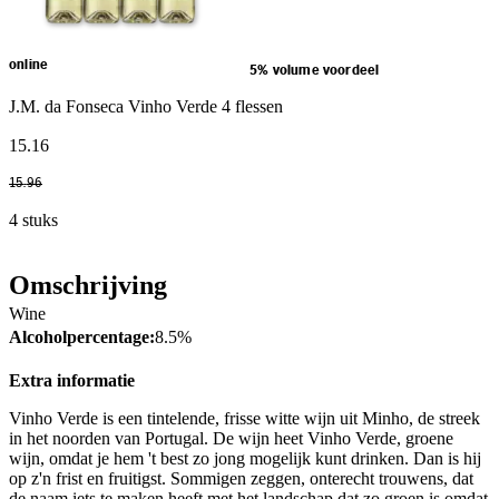
online
5% volume voordeel
J.M. da Fonseca Vinho Verde 4 flessen
15
.
16
15
.
96
4 stuks
Omschrijving
Wine
Alcoholpercentage:
8.5%
Extra informatie
Vinho Verde is een tintelende, frisse witte wijn uit Minho, de streek
in het noorden van Portugal. De wijn heet Vinho Verde, groene
wijn, omdat je hem 't best zo jong mogelijk kunt drinken. Dan is hij
op z'n frist en fruitigst. Sommigen zeggen, onterecht trouwens, dat
de naam iets te maken heeft met het landschap dat zo groen is omdat