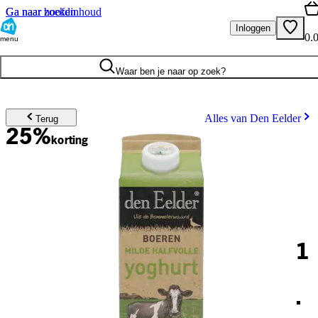
Ga naar hoofdinhoud
Ga naar zoeken
Inloggen
0.
menu
Waar ben je naar op zoek?
Alles van Den Eelder
Terug
25%
korting
1
.