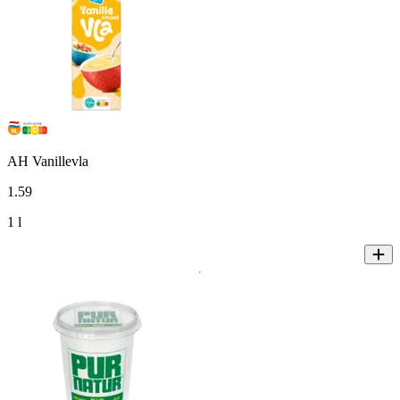
AH Vanillevla
1
.
59
1 l