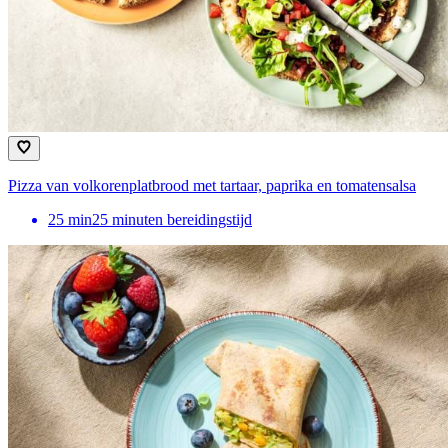
Pizza van volkorenplatbrood met tartaar, paprika en tomatensalsa
25
min
25 minuten bereidingstijd