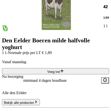
42
1
.
89
1 l
Den Eelder Boeren milde halfvolle
yoghurt
·
1 l
Normale prijs per
LT
€
1,89
vanaf maandag
Voeg toe
Na bezorging
minimaal 4 dagen houdbaar
Alle den Eelder
Bekijk alle producten