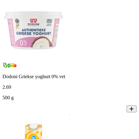
Dodoni Griekse yoghurt 0% vet
2
.
69
500 g