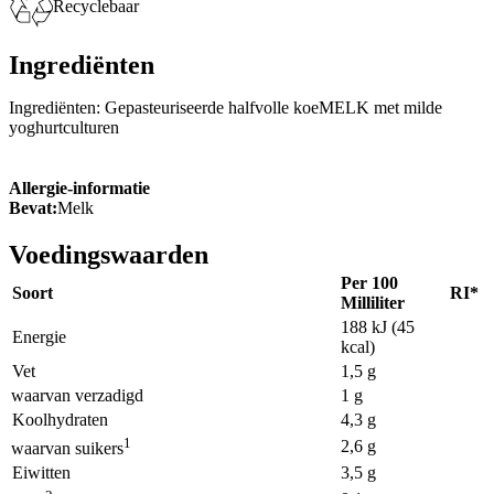
Recyclebaar
Ingrediënten
Ingrediënten: Gepasteuriseerde halfvolle koeMELK met milde
yoghurtculturen
Allergie-informatie
Bevat:
Melk
Voedingswaarden
Per 100
Soort
RI*
Milliliter
188 kJ (45
Energie
kcal)
Vet
1,5 g
waarvan verzadigd
1 g
Koolhydraten
4,3 g
1
2,6 g
waarvan suikers
Eiwitten
3,5 g