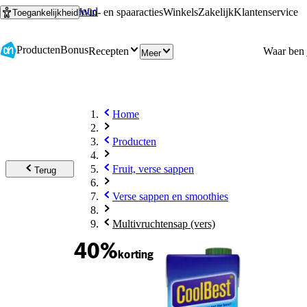
Ga naar hoofdinhoud
Ga naar zoeken
Win- en spaaracties
Winkels
Zakelijk
Klantenservice
Toegankelijkheid
Producten
Bonus
Recepten
Meer
Home
Producten
Fruit, verse sappen
Terug
Verse sappen en smoothies
Multivruchtensap (vers)
40%
korting