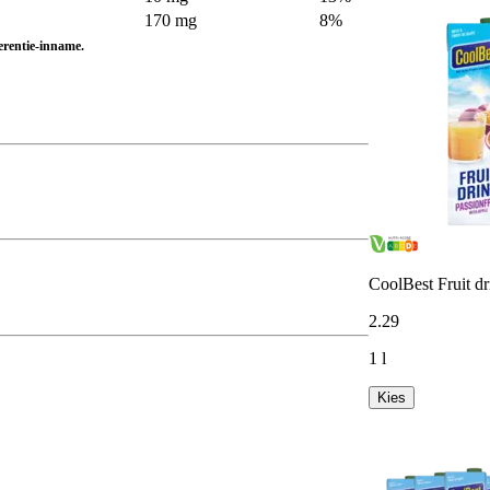
170 mg
8%
ferentie-inname.
CoolBest Fruit dr
2
.
29
1 l
Kies