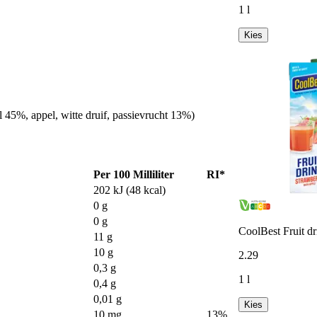
1 l
Kies
l 45%, appel, witte druif, passievrucht 13%)
Per 100 Milliliter
RI*
202 kJ (48 kcal)
0 g
0 g
CoolBest Fruit dr
11 g
10 g
2
.
29
0,3 g
1 l
0,4 g
0,01 g
Kies
10 mg
13%