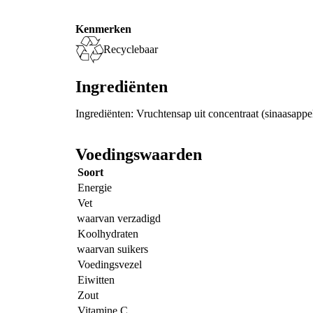
Kenmerken
Recyclebaar
Ingrediënten
Ingrediënten: Vruchtensap uit concentraat (sinaasappe
Voedingswaarden
Soort
Energie
Vet
waarvan verzadigd
Koolhydraten
waarvan suikers
Voedingsvezel
Eiwitten
Zout
Vitamine C