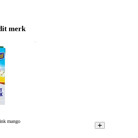
dit merk
rink mango