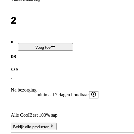
2
.
Voeg toe
03
3
.
39
1 l
Na bezorging
minimaal 7 dagen houdbaar
Alle CoolBest 100% sap
Bekijk alle producten