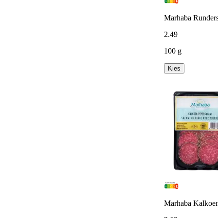
Marhaba Rundersa
2
.
49
100 g
Kies
Marhaba Kalkoen