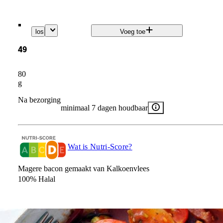
.
los
Voeg toe
49
80
g
Na bezorging
minimaal 7 dagen houdbaar
Wat is Nutri-Score?
Magere bacon gemaakt van Kalkoenvlees
100% Halal