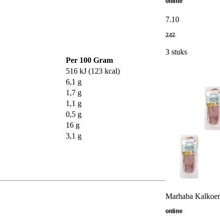
online
7
.
10
7
.
47
3 stuks
Per 100 Gram
516 kJ (123 kcal)
6,1 g
1,7 g
1,1 g
0,5 g
16 g
3,1 g
Marhaba Kalkoen
online