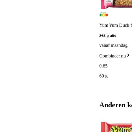
Yum Yum Duck fla
2+2 gratis
vanaf maandag
Combineer nu
0
.
65
60 g
Anderen k