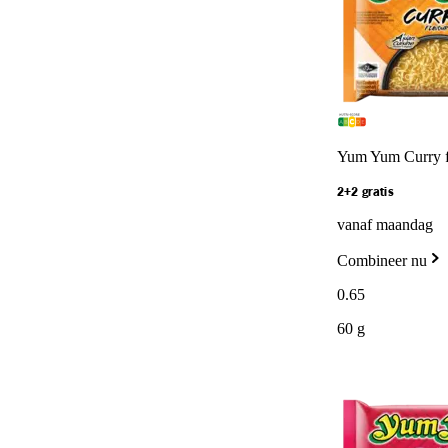
Yum Yum Curry fl
2+2 gratis
vanaf maandag
Combineer nu
0
.
65
60 g