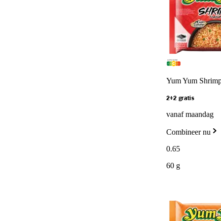
Yum Yum Shrimp f
2+2 gratis
vanaf maandag
Combineer nu
0
.
65
60 g