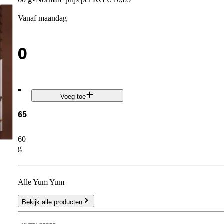
·
vanaf maandag
0
.
Voeg toe
65
60
g
Alle Yum Yum
Bekijk alle producten