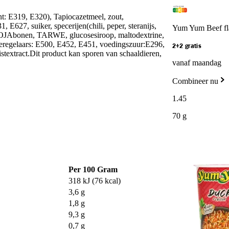
t: E319, E320), Tapiocazetmeel, zout,
 E627, suiker, specerijen(chili, peper, steranijs,
Yum Yum Beef fla
SOJAbonen, TARWE, glucosesiroop, maltodextrine,
teregelaars: E500, E452, E451, voedingszuur:E296,
2+2 gratis
stextract.Dit product kan sporen van schaaldieren,
vanaf maandag
Combineer nu
1
.
45
70 g
Per 100 Gram
318 kJ (76 kcal)
3,6 g
1,8 g
9,3 g
0,7 g