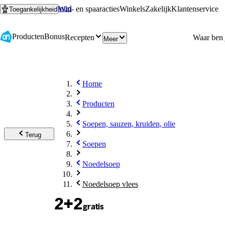
Ga naar hoofdinhoud
Ga naar zoeken
Win- en spaaracties
Winkels
Zakelijk
Klantenservice
Toegankelijkheid
Producten
Bonus
Recepten
Meer
Home
Producten
Soepen, sauzen, kruiden, olie
Terug
Soepen
Noedelsoep
Noedelsoep vlees
2+2
gratis