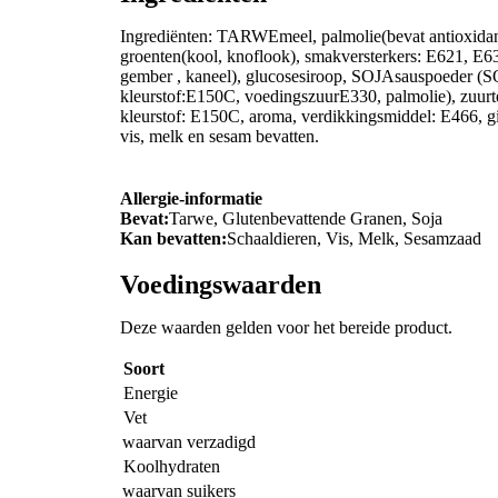
Ingrediënten: TARWEmeel, palmolie(bevat antioxidan
groenten(kool, knoflook), smakversterkers: E621, E631,
gember , kaneel), glucosesiroop, SOJAsauspoeder (
kleurstof:E150C, voedingszuurE330, palmolie), zuur
kleurstof: E150C, aroma, verdikkingsmiddel: E466, gi
vis, melk en sesam bevatten.
Allergie-informatie
Bevat:
Tarwe, Glutenbevattende Granen, Soja
Kan bevatten:
Schaaldieren, Vis, Melk, Sesamzaad
Voedingswaarden
Deze waarden gelden voor het bereide product.
Soort
Energie
Vet
waarvan verzadigd
Koolhydraten
waarvan suikers