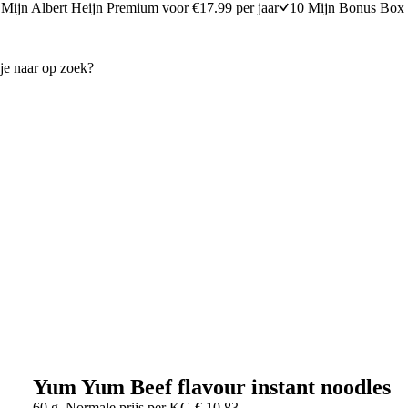
Mijn Albert Heijn Premium voor €17.99 per jaar
10 Mijn Bonus Box 
Yum Yum Beef flavour instant noodles
60 g
Normale prijs per
KG
€
10,83