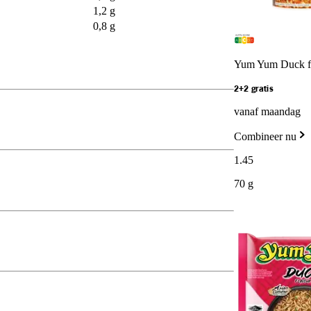
1,2 g
0,8 g
Yum Yum Duck fla
2+2 gratis
vanaf maandag
Combineer nu
1
.
45
70 g