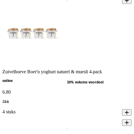
Zuivelhoeve Boer'n yoghurt naturel & muesli 4-pack
online
10% volume voordeel
6
.
80
7
.
56
4 stuks