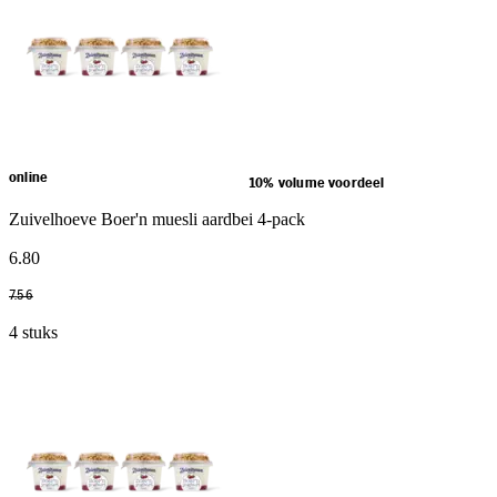
online
10% volume voordeel
Zuivelhoeve Boer'n muesli aardbei 4-pack
6
.
80
7
.
56
4 stuks