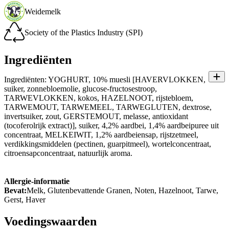
Weidemelk
Society of the Plastics Industry (SPI)
Ingrediënten
Ingrediënten: YOGHURT, 10% muesli [HAVERVLOKKEN,
suiker, zonnebloemolie, glucose-fructosestroop,
TARWEVLOKKEN, kokos, HAZELNOOT, rijstebloem,
TARWEMOUT, TARWEMEEL, TARWEGLUTEN, dextrose,
invertsuiker, zout, GERSTEMOUT, melasse, antioxidant
(tocoferolrijk extract)], suiker, 4,2% aardbei, 1,4% aardbeipuree uit
concentraat, MELKEIWIT, 1,2% aardbeiensap, rijstzetmeel,
verdikkingsmiddelen (pectinen, guarpitmeel), wortelconcentraat,
citroensapconcentraat, natuurlijk aroma.
Allergie-informatie
Bevat:
Melk, Glutenbevattende Granen, Noten, Hazelnoot, Tarwe,
Gerst, Haver
Voedingswaarden