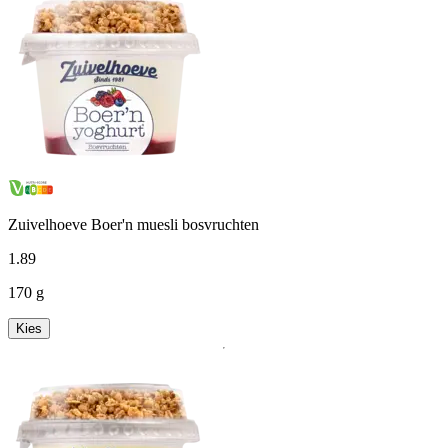
Zuivelhoeve Boer'n muesli bosvruchten
1
.
89
170 g
Kies