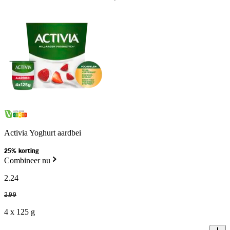
Activia Yoghurt aardbei
25% korting
Combineer nu
2
.
24
2
.
99
4 x 125 g