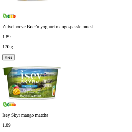
Zuivelhoeve Boer'n yoghurt mango-passie muesli
1
.
89
170 g
Kies
Isey Skyr mango matcha
1
.
89