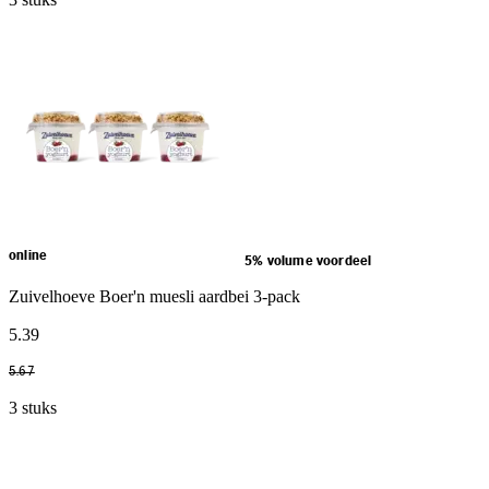
online
5% volume voordeel
Zuivelhoeve Boer'n muesli aardbei 3-pack
5
.
39
5
.
67
3 stuks