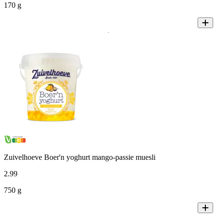
170 g
Zuivelhoeve Boer'n yoghurt mango-passie muesli
2
.
99
750 g