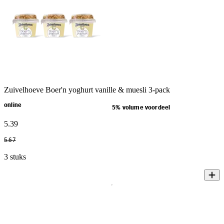
Zuivelhoeve Boer'n yoghurt vanille & muesli 3-pack
online
5% volume voordeel
5
.
39
5
.
67
3 stuks