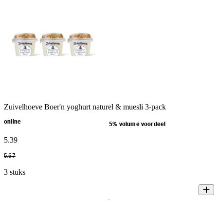
Zuivelhoeve Boer'n yoghurt naturel & muesli 3-pack
online
5% volume voordeel
5
.
39
5
.
67
3 stuks