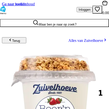
Ga naar hoofdinhoud
Ga naar zoeken
Inloggen
0.00
menu
Waar ben je naar op zoek?
Alles van Zuivelhoeve
Terug
1
.