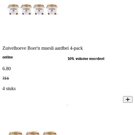
Zuivelhoeve Boer'n muesli aardbei 4-pack
online
10% volume voordeel
6
.
80
7
.
56
4 stuks