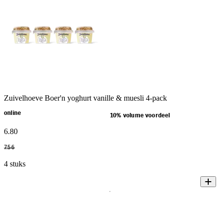
Zuivelhoeve Boer'n yoghurt vanille & muesli 4-pack
online
10% volume voordeel
6
.
80
7
.
56
4 stuks