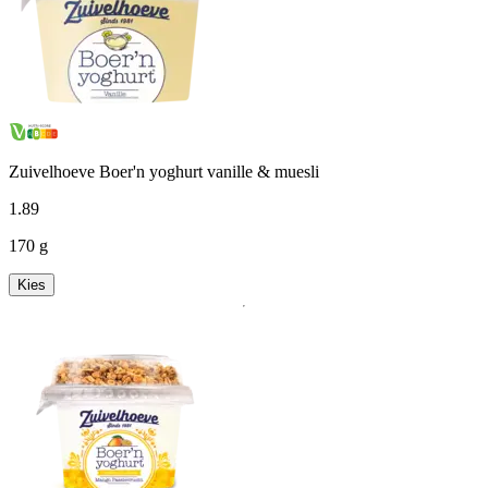
Zuivelhoeve Boer'n yoghurt vanille & muesli
1
.
89
170 g
Kies