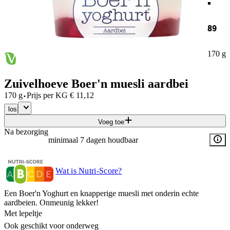
89
170 g
Zuivelhoeve Boer'n muesli aardbei
·
170 g
Prijs per
KG
€
11,12
los
Voeg toe
Na bezorging
minimaal 7 dagen houdbaar
Wat is Nutri-Score?
Een Boer'n Yoghurt en knapperige muesli met onderin echte
aardbeien. Onmeunig lekker!
Met lepeltje
Ook geschikt voor onderweg