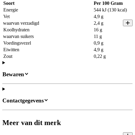
Soort
Per 100 Gram
Energie
544 kJ (130 kcal)
Vet
4,9 g
waarvan verzadigd
2,4 g
Koolhydraten
16 g
waarvan suikers
11 g
Voedingsvezel
0,9 g
Eiwitten
4,9 g
Zout
0,22 g
Bewaren
Contactgegevens
Meer van dit merk