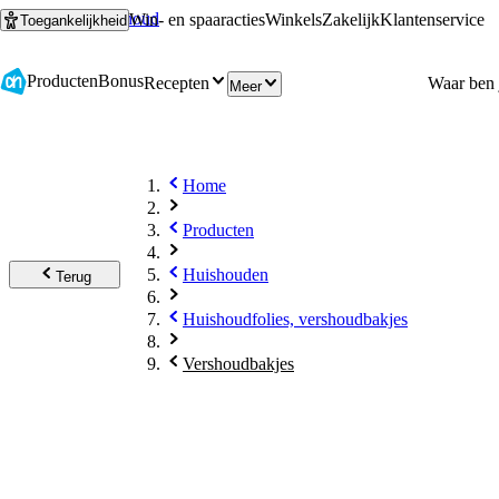
Ga naar hoofdinhoud
Ga naar zoeken
Win- en spaaracties
Winkels
Zakelijk
Klantenservice
Toegankelijkheid
Producten
Bonus
Recepten
Meer
Home
Producten
Huishouden
Terug
Huishoudfolies, vershoudbakjes
Vershoudbakjes