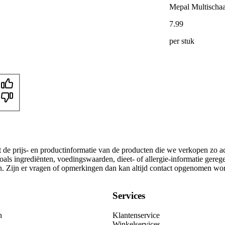
Mepal Multischaa
7
.
99
per stuk
t de prijs- en productinformatie van de producten die we verkopen zo a
als ingrediënten, voedingswaarden, dieet- of allergie-informatie gereg
gen. Zijn er vragen of opmerkingen dan kan altijd contact opgenomen wo
Services
n
Klantenservice
Winkelservices