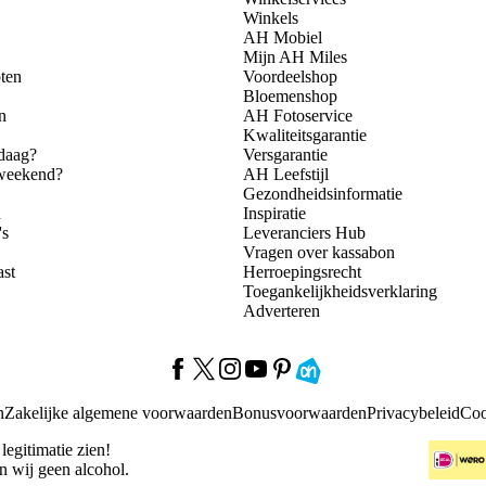
Winkels
AH Mobiel
Mijn AH Miles
ten
Voordeelshop
Bloemenshop
n
AH Fotoservice
Kwaliteitsgarantie
daag?
Versgarantie
 weekend?
AH Leefstijl
Gezondheidsinformatie
n
Inspiratie
's
Leveranciers Hub
Vragen over kassabon
ast
Herroepingsrecht
Toegankelijkheidsverklaring
Adverteren
n
Zakelijke algemene voorwaarden
Bonusvoorwaarden
Privacybeleid
Coo
 legitimatie zien!
n wij geen alcohol.