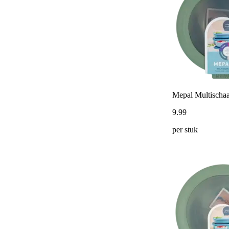
Mepal Multischaa
9
.
99
per stuk