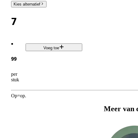
Kies alternatief
7
.
Voeg toe
99
per
stuk
Op=op.
Meer van 