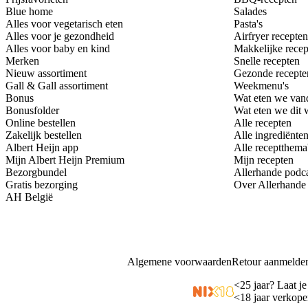
Blue home
Salades
Alles voor vegetarisch eten
Pasta's
Alles voor je gezondheid
Airfryer recepten
Alles voor baby en kind
Makkelijke recep
Merken
Snelle recepten
Nieuw assortiment
Gezonde recepte
Gall & Gall assortiment
Weekmenu's
Bonus
Wat eten we van
Bonusfolder
Wat eten we dit
Online bestellen
Alle recepten
Zakelijk bestellen
Alle ingrediënte
Albert Heijn app
Alle receptthema
Mijn Albert Heijn Premium
Mijn recepten
Bezorgbundel
Allerhande podc
Gratis bezorging
Over Allerhande
AH België
Algemene voorwaarden
Retour aanmelde
<
25 jaar? Laat je
<
18 jaar verkope