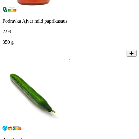
Podravka Ajvar mild paprikasaus
2
.
99
350 g