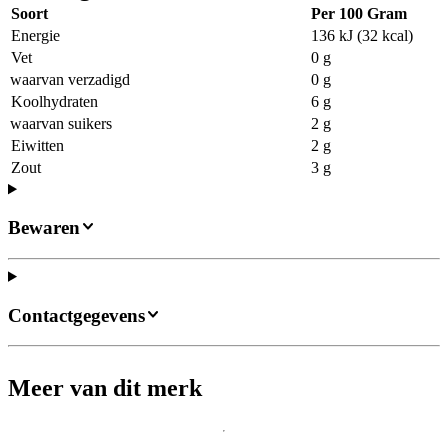
Soort
Per 100 Gram
Energie
136 kJ (32 kcal)
Vet
0 g
waarvan verzadigd
0 g
Koolhydraten
6 g
waarvan suikers
2 g
Eiwitten
2 g
Zout
3 g
Bewaren
Contactgegevens
Meer van dit merk