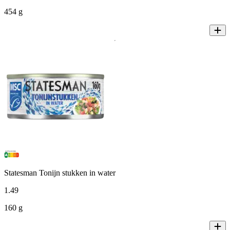
454 g
Statesman Tonijn stukken in water
1
.
49
160 g