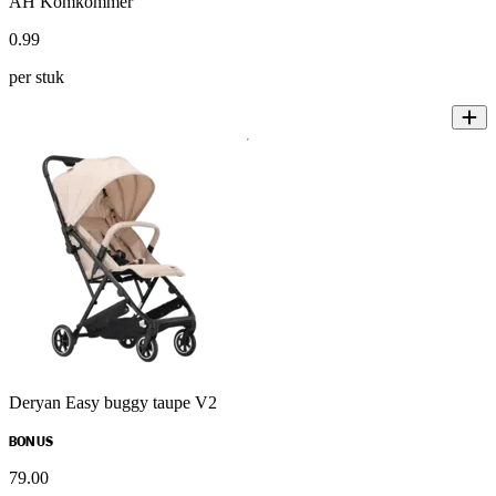
AH Komkommer
0
.
99
per stuk
Deryan Easy buggy taupe V2
BONUS
79
.
00