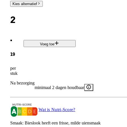
Kies alternatief
2
.
Voeg toe
19
per
stuk
Na bezorging
minimaal 2 dagen houdbaar
Wat is Nutri-Score?
Smaak: Bieslook heeft een frisse, milde uiensmaak