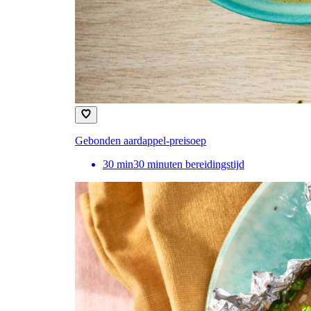
Gebonden aardappel-preisoep
30
min
30 minuten bereidingstijd