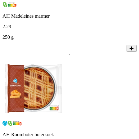
AH Madeleines marmer
2
.
29
250 g
AH Roomboter boterkoek