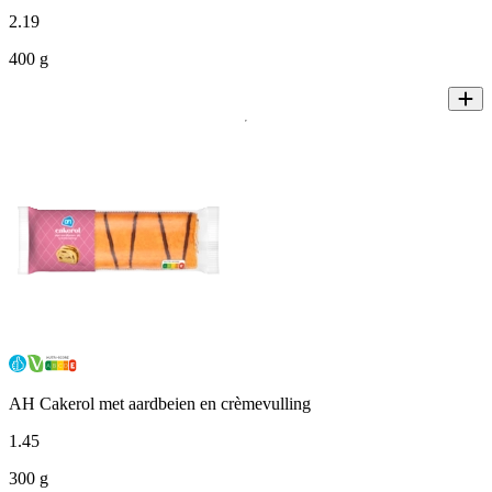
2
.
19
400 g
AH Cakerol met aardbeien en crèmevulling
1
.
45
300 g