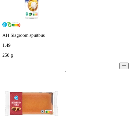
AH Slagroom spuitbus
1
.
49
250 g