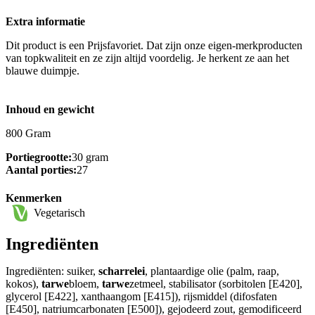
Extra informatie
Dit product is een Prijsfavoriet. Dat zijn onze eigen-merkproducten
van topkwaliteit en ze zijn altijd voordelig. Je herkent ze aan het
blauwe duimpje.
Inhoud en gewicht
800 Gram
Portiegrootte:
30 gram
Aantal porties:
27
Kenmerken
Vegetarisch
Ingrediënten
Ingrediënten: suiker,
scharrelei
, plantaardige olie (palm, raap,
kokos),
tarwe
bloem,
tarwe
zetmeel, stabilisator (sorbitolen [E420],
glycerol [E422], xanthaangom [E415]), rijsmiddel (difosfaten
[E450], natriumcarbonaten [E500]), gejodeerd zout, gemodificeerd