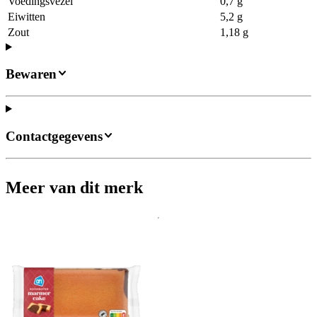
Voedingsvezel
0,7 g
Eiwitten
5,2 g
Zout
1,18 g
Bewaren
Contactgegevens
Meer van dit merk