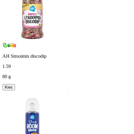
AH Strooimix discodip
1
.
59
80 g
Kies