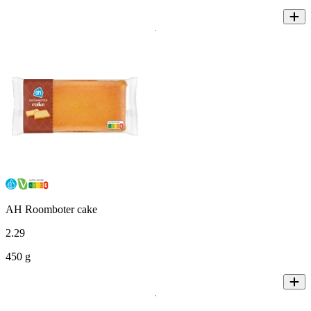
AH Roomboter cake
2
.
29
450 g