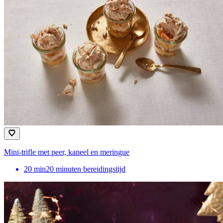
Mini-trifle met peer, kaneel en meringue
20
min
20 minuten bereidingstijd