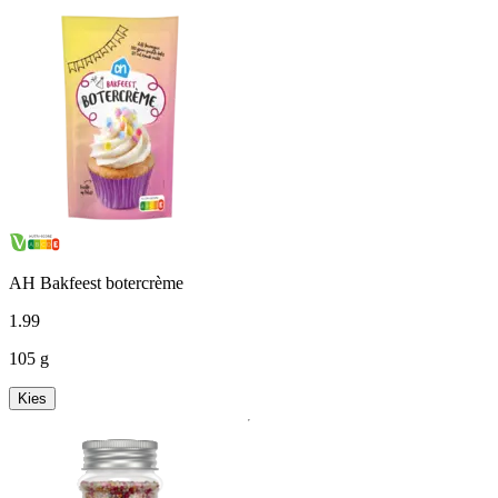
AH Bakfeest botercrème
1
.
99
105 g
Kies