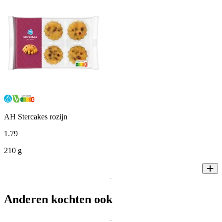
AH Stercakes rozijn
1
.
79
210 g
Anderen kochten ook