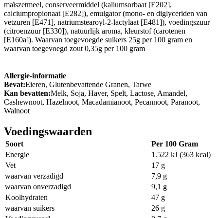
maïszetmeel, conserveermiddel (kaliumsorbaat [E202],
calciumpropionaat [E282]), emulgator (mono- en diglyceriden van
vetzuren [E471], natriumstearoyl-2-lactylaat [E481]), voedingszuur
(citroenzuur [E330]), natuurlijk aroma, kleurstof (carotenen
[E160a]). Waarvan toegevoegde suikers 25g per 100 gram en
waarvan toegevoegd zout 0,35g per 100 gram
Allergie-informatie
Bevat:
Eieren, Glutenbevattende Granen, Tarwe
Kan bevatten:
Melk, Soja, Haver, Spelt, Lactose, Amandel,
Cashewnoot, Hazelnoot, Macadamianoot, Pecannoot, Paranoot,
Walnoot
Voedingswaarden
Soort
Per 100 Gram
Energie
1.522 kJ (363 kcal)
Vet
17 g
waarvan verzadigd
7,9 g
waarvan onverzadigd
9,1 g
Koolhydraten
47 g
waarvan suikers
26 g