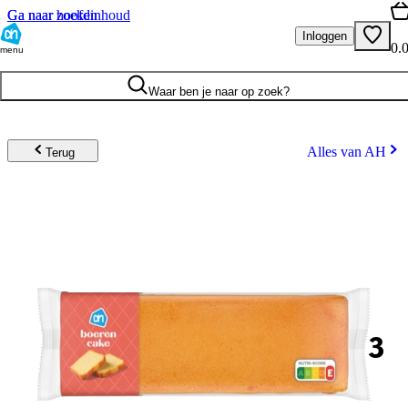
Ga naar hoofdinhoud
Ga naar zoeken
Inloggen
0.
menu
Waar ben je naar op zoek?
Alles van AH
Terug
3
.