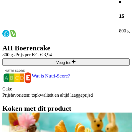
15
800 g
AH Boerencake
·
800 g
Prijs per
KG
€
3,94
Voeg toe
Wat is Nutri-Score?
Cake
Prijsfavorieten: topkwaliteit en altijd laaggeprijsd
Koken met dit product