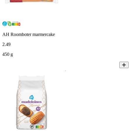
AH Roomboter marmercake
2
.
49
450 g