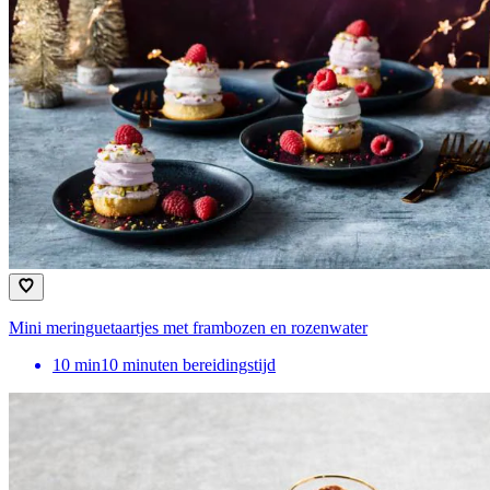
Mini meringuetaartjes met frambozen en rozenwater
10
min
10 minuten bereidingstijd