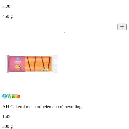
2
.
29
450 g
AH Cakerol met aardbeien en crèmevulling
1
.
45
300 g