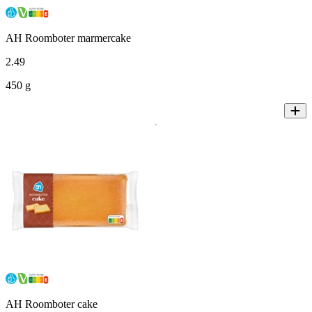
AH Roomboter marmercake
2
.
49
450 g
AH Roomboter cake