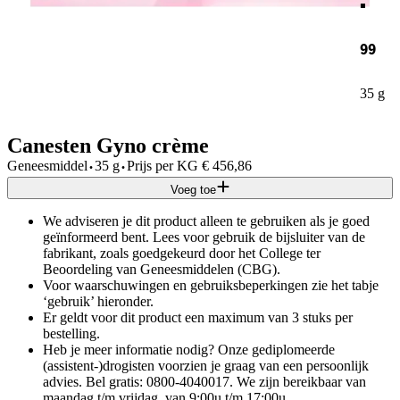
99
35 g
Canesten Gyno crème
·
·
Geneesmiddel
35 g
Prijs per
KG
€
456,86
Voeg toe
We adviseren je dit product alleen te gebruiken als je goed
geïnformeerd bent. Lees voor gebruik de bijsluiter van de
fabrikant, zoals goedgekeurd door het College ter
Beoordeling van Geneesmiddelen (CBG).
Voor waarschuwingen en gebruiksbeperkingen zie het tabje
‘gebruik’ hieronder.
Er geldt voor dit product een maximum van 3 stuks per
bestelling.
Heb je meer informatie nodig? Onze gediplomeerde
(assistent-)drogisten voorzien je graag van een persoonlijk
advies. Bel gratis: 0800-4040017. We zijn bereikbaar van
maandag t/m vrijdag, van 9:00u t/m 17:00u.