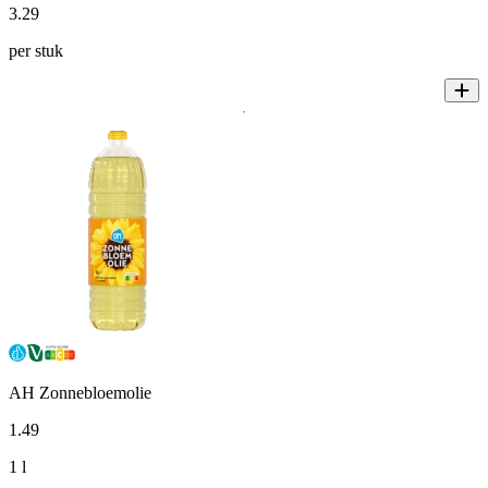
3
.
29
per stuk
AH Zonnebloemolie
1
.
49
1 l