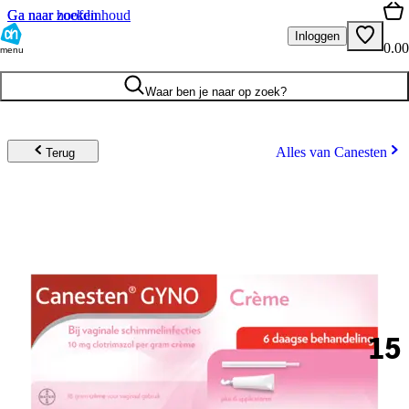
Ga naar hoofdinhoud
Ga naar zoeken
Inloggen
0.00
menu
Waar ben je naar op zoek?
Alles van Canesten
Terug
15
.