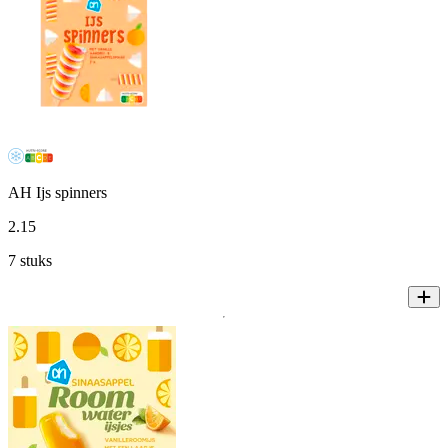
AH Ijs spinners
2
.
15
7 stuks