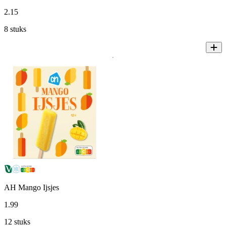
2
.
15
8 stuks
AH Mango Ijsjes
1
.
99
12 stuks