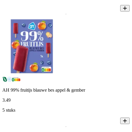
AH 99% fruitijs blauwe bes appel & gember
3
.
49
5 stuks