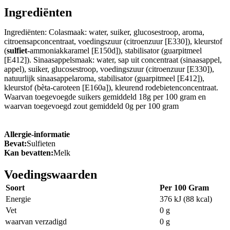
Ingrediënten
Ingrediënten: Colasmaak: water, suiker, glucosestroop, aroma,
citroensapconcentraat, voedingszuur (citroenzuur [E330]), kleurstof
(
sulfiet
-ammoniakkaramel [E150d]), stabilisator (guarpitmeel
[E412]). Sinaasappelsmaak: water, sap uit concentraat (sinaasappel,
appel), suiker, glucosestroop, voedingszuur (citroenzuur [E330]),
natuurlijk sinaasappelaroma, stabilisator (guarpitmeel [E412]),
kleurstof (bèta-caroteen [E160a]), kleurend rodebietenconcentraat.
Waarvan toegevoegde suikers gemiddeld 18g per 100 gram en
waarvan toegevoegd zout gemiddeld 0g per 100 gram
Allergie-informatie
Bevat:
Sulfieten
Kan bevatten:
Melk
Voedingswaarden
Soort
Per 100 Gram
Energie
376 kJ (88 kcal)
Vet
0 g
waarvan verzadigd
0 g