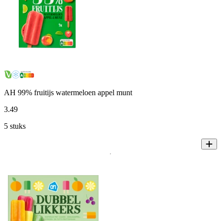
AH 99% fruitijs watermeloen appel munt
3
.
49
5 stuks