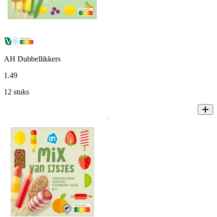
AH Dubbellikkers
1
.
49
12 stuks