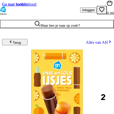
Ga naar hoofdinhoud
Ga naar zoeken
Inloggen
0.00
menu
Waar ben je naar op zoek?
Alles van AH
Terug
2
.