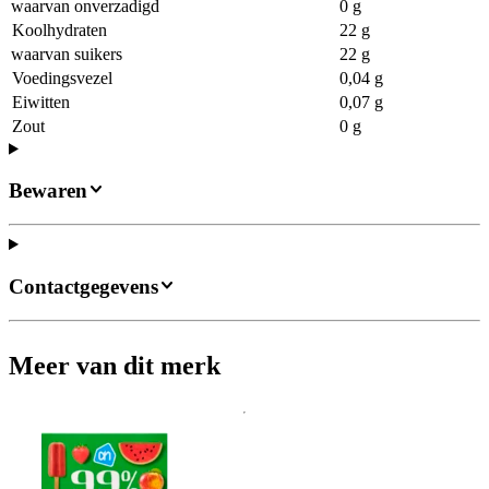
waarvan onverzadigd
0 g
Koolhydraten
22 g
waarvan suikers
22 g
Voedingsvezel
0,04 g
Eiwitten
0,07 g
Zout
0 g
Bewaren
Contactgegevens
Meer van dit merk