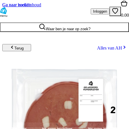
Ga naar hoofdinhoud
Ga naar zoeken
Inloggen
0.00
menu
Waar ben je naar op zoek?
Alles van AH
Terug
2
.