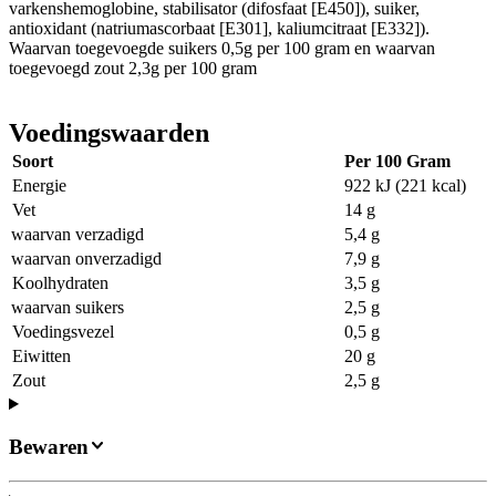
varkenshemoglobine, stabilisator (difosfaat [E450]), suiker,
antioxidant (natriumascorbaat [E301], kaliumcitraat [E332]).
Waarvan toegevoegde suikers 0,5g per 100 gram en waarvan
toegevoegd zout 2,3g per 100 gram
Voedingswaarden
Soort
Per 100 Gram
Energie
922 kJ (221 kcal)
Vet
14 g
waarvan verzadigd
5,4 g
waarvan onverzadigd
7,9 g
Koolhydraten
3,5 g
waarvan suikers
2,5 g
Voedingsvezel
0,5 g
Eiwitten
20 g
Zout
2,5 g
Bewaren