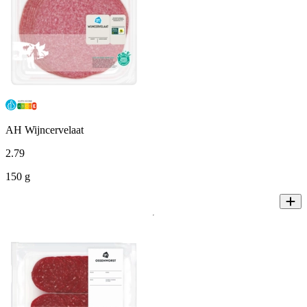
AH Wijncervelaat
2
.
79
150 g