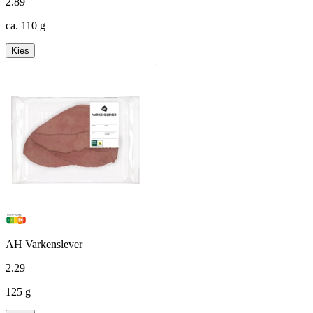
2
.
89
ca. 110 g
Kies
AH Varkenslever
2
.
29
125 g