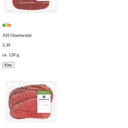
AH Ossenworst
3
.
39
ca. 120 g
Kies