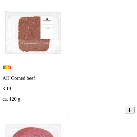
AH Corned beef
3
.
19
ca. 120 g