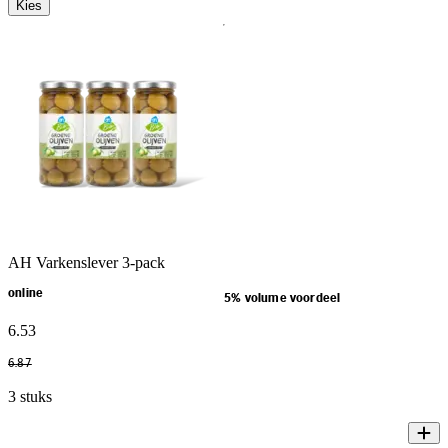
Kies
AH Varkenslever 3-pack
online
5% volume voordeel
6
.
53
6
.
87
3 stuks