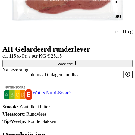
89
ca. 115 g
AH Gelardeerd runderlever
·
ca. 115 g
Prijs per
KG
€
25,15
Voeg toe
Na bezorging
minimaal 6 dagen houdbaar
Wat is Nutri-Score?
Smaak:
Zout, licht bitter
Vleessoort:
Rundvlees
Tip/Weetje:
Ronde plakken.
Omschrijving