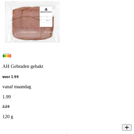
AH Gebraden gehakt
voor 1.99
vanaf maandag
1
.
99
2
.
29
120 g