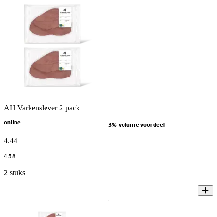
AH Varkenslever 2-pack
online
3% volume voordeel
4
.
44
4
.
58
2 stuks