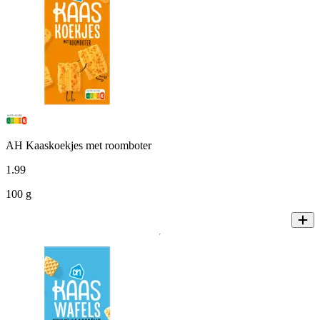
AH Kaaskoekjes met roomboter
1
.
99
100 g