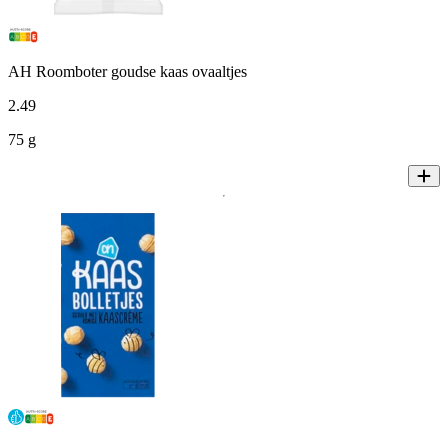
AH Roomboter goudse kaas ovaaltjes
2
.
49
75 g