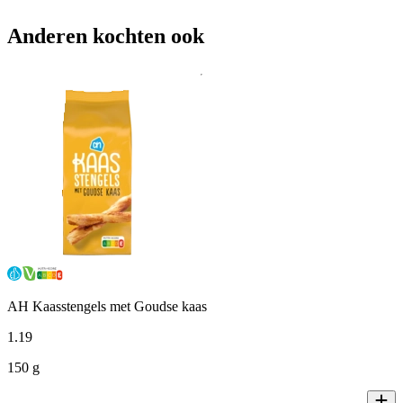
Anderen kochten ook
AH Kaasstengels met Goudse kaas
1
.
19
150 g