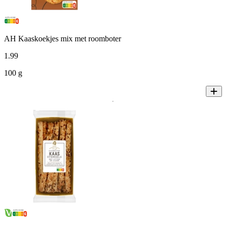
AH Kaaskoekjes mix met roomboter
1
.
99
100 g