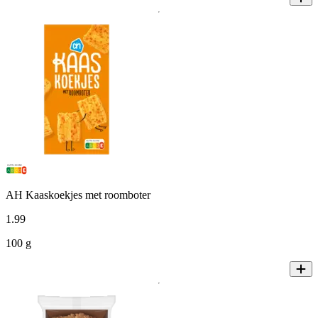
AH Kaaskoekjes met roomboter
1
.
99
100 g