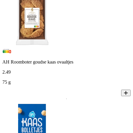
AH Roomboter goudse kaas ovaaltjes
2
.
49
75 g