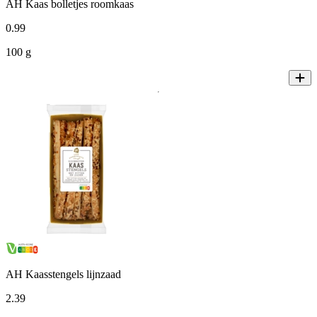
AH Kaas bolletjes roomkaas
0
.
99
100 g
AH Kaasstengels lijnzaad
2
.
39