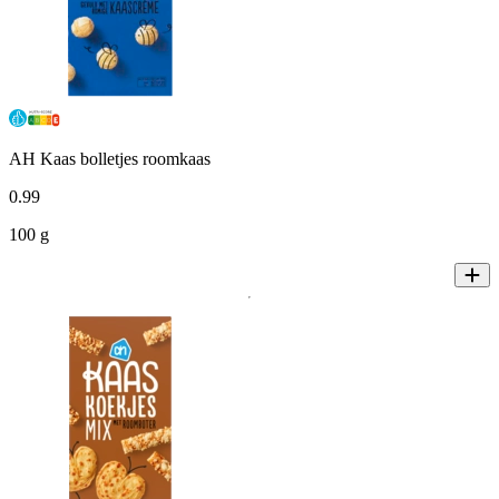
AH Kaas bolletjes roomkaas
0
.
99
100 g