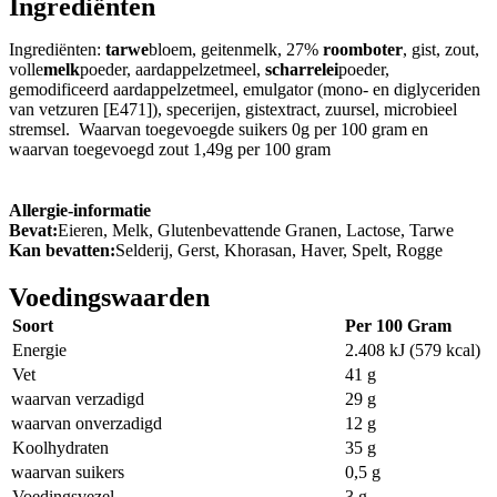
Ingrediënten
Ingrediënten:
tarwe
bloem, geitenmelk, 27%
roomboter
, gist, zout,
volle
melk
poeder, aardappelzetmeel,
scharrelei
poeder,
gemodificeerd aardappelzetmeel, emulgator (mono- en diglyceriden
van vetzuren [E471]), specerijen, gistextract, zuursel, microbieel
stremsel. Waarvan toegevoegde suikers 0g per 100 gram en
waarvan toegevoegd zout 1,49g per 100 gram
Allergie-informatie
Bevat:
Eieren, Melk, Glutenbevattende Granen, Lactose, Tarwe
Kan bevatten:
Selderij, Gerst, Khorasan, Haver, Spelt, Rogge
Voedingswaarden
Soort
Per 100 Gram
Energie
2.408 kJ (579 kcal)
Vet
41 g
waarvan verzadigd
29 g
waarvan onverzadigd
12 g
Koolhydraten
35 g
waarvan suikers
0,5 g
Voedingsvezel
3 g