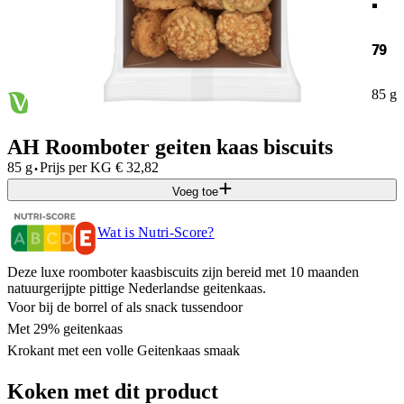
79
85 g
AH Roomboter geiten kaas biscuits
·
85 g
Prijs per
KG
€
32,82
Voeg toe
Wat is Nutri-Score?
Deze luxe roomboter kaasbiscuits zijn bereid met 10 maanden
natuurgerijpte pittige Nederlandse geitenkaas.
Voor bij de borrel of als snack tussendoor
Met 29% geitenkaas
Krokant met een volle Geitenkaas smaak
Koken met dit product