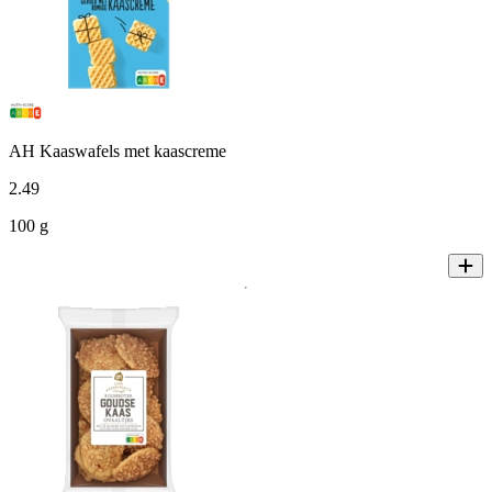
AH Kaaswafels met kaascreme
2
.
49
100 g