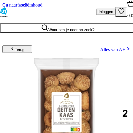
Ga naar hoofdinhoud
Ga naar zoeken
Inloggen
0.
menu
Waar ben je naar op zoek?
Alles van AH
Terug
2
.