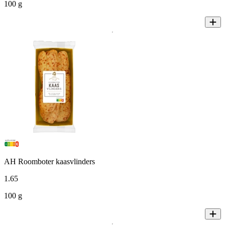
100 g
AH Roomboter kaasvlinders
1
.
65
100 g