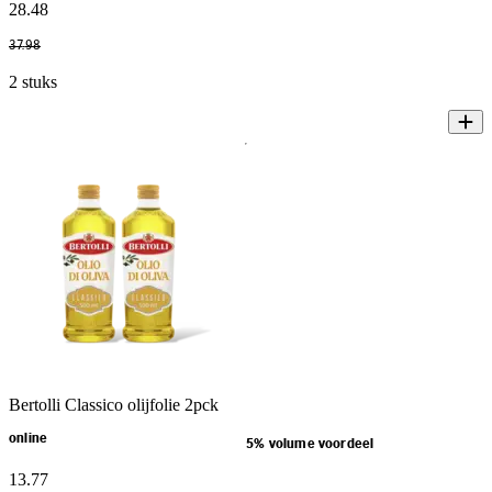
28
.
48
37
.
98
2 stuks
Bertolli Classico olijfolie 2pck
online
5% volume voordeel
13
.
77