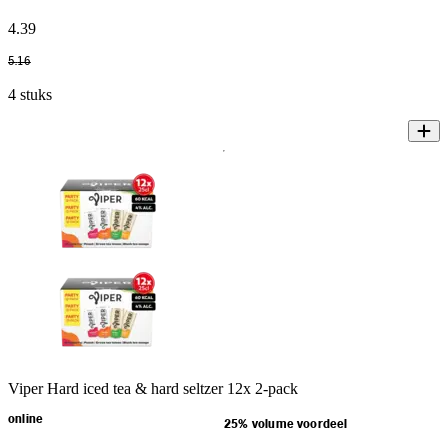
4
.
39
5
.
16
4 stuks
Viper Hard iced tea & hard seltzer 12x 2-pack
online
25% volume voordeel