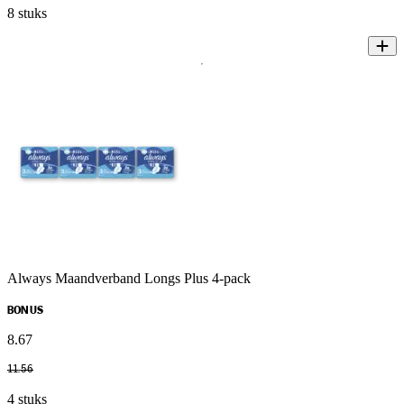
8 stuks
Always Maandverband Longs Plus 4-pack
BONUS
8
.
67
11
.
56
4 stuks