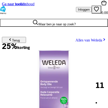
Ga naar hoofdinhoud
Ga naar zoeken
Inloggen
0.00
menu
Waar ben je naar op zoek?
Alles van Weleda
Terug
25%
korting
11
.