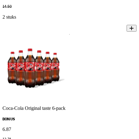
14
.
50
2 stuks
Coca-Cola Original taste 6-pack
BONUS
6
.
87