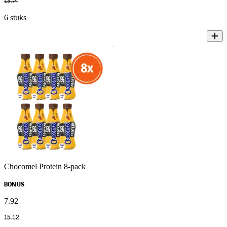
13
.
74
6 stuks
Chocomel Protein 8-pack
BONUS
7
.
92
15
.
12