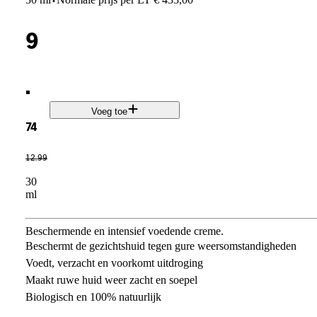
·
9
.
Voeg toe
74
12
.
99
30
ml
Beschermende en intensief voedende creme.
Beschermt de gezichtshuid tegen gure weersomstandigheden
Voedt, verzacht en voorkomt uitdroging
Maakt ruwe huid weer zacht en soepel
Biologisch en 100% natuurlijk