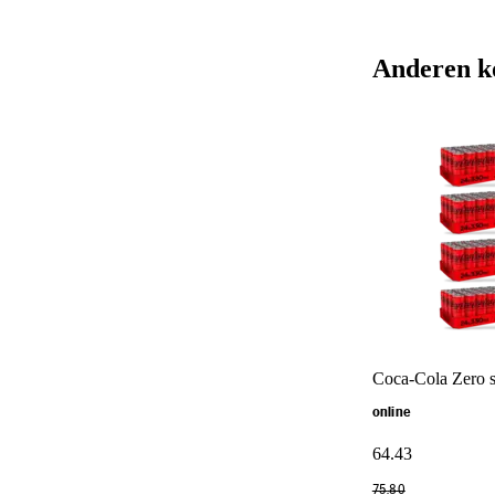
Anderen k
Coca-Cola Zero s
online
64
.
43
75
.
80