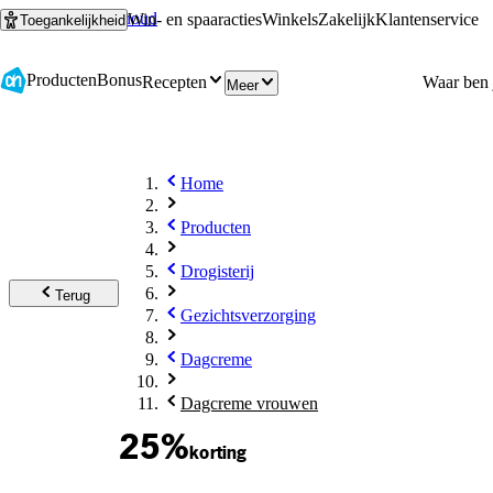
Ga naar hoofdinhoud
Ga naar zoeken
Win- en spaaracties
Winkels
Zakelijk
Klantenservice
Toegankelijkheid
Producten
Bonus
Recepten
Meer
Home
Producten
Drogisterij
Terug
Gezichtsverzorging
Dagcreme
Dagcreme vrouwen
25%
korting