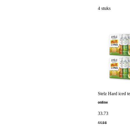
4 stuks
Stelz Hard iced t
online
33
.
73
44
.
98