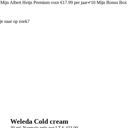
Mijn Albert Heijn Premium voor €17.99 per jaar
10 Mijn Bonus Box 
Weleda Cold cream
30 ml
Normale prijs per
LT
€
433,00