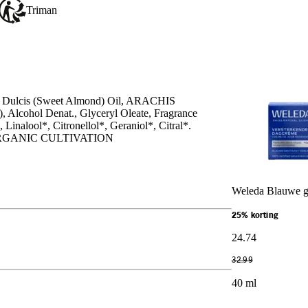
Triman
us Dulcis (Sweet Almond) Oil, ARACHIS
cohol Denat., Glyceryl Oleate, Fragrance
 Linalool*, Citronellol*, Geraniol*, Citral*.
OM ORGANIC CULTIVATION
Weleda Blauwe g
25% korting
24
.
74
32
.
99
40 ml