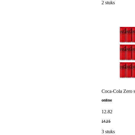
2 stuks
Coca-Cola Zero 
online
12
.
82
14
.
25
3 stuks