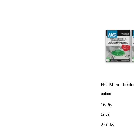
HG Mierenlokdoo
online
16
.
36
18
.
18
2 stuks