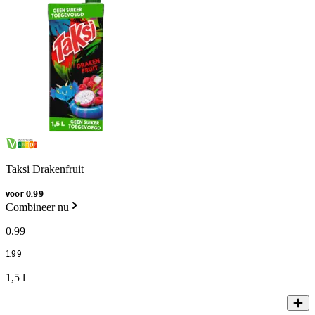
Taksi Drakenfruit
voor 0.99
Combineer nu
0
.
99
1
.
99
1,5 l