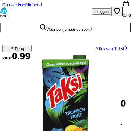
Ga naar hoofdinhoud
Ga naar zoeken
Inloggen
0.00
menu
Waar ben je naar op zoek?
Alles van Taksi
Terug
0.99
voor
0
.