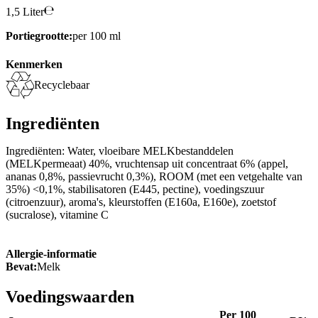
1,5 Liter
Portiegrootte:
per 100 ml
Kenmerken
Recyclebaar
Ingrediënten
Ingrediënten: Water, vloeibare MELKbestanddelen
(MELKpermeaat) 40%, vruchtensap uit concentraat 6% (appel,
ananas 0,8%, passievrucht 0,3%), ROOM (met een vetgehalte van
35%) <0,1%, stabilisatoren (E445, pectine), voedingszuur
(citroenzuur), aroma's, kleurstoffen (E160a, E160e), zoetstof
(sucralose), vitamine C
Allergie-informatie
Bevat:
Melk
Voedingswaarden
Per 100