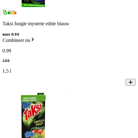
Taksi Jungle mysterie editie blauw
voor 0.99
Combineer nu
0
.
99
1
.
99
1,5 l