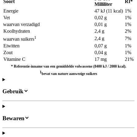
Soort
RI*
Milliliter
Energie
47 kJ (11 kcal)
1%
Vet
0,02 g
1%
waarvan verzadigd
0,01 g
1%
Koolhydraten
2,4 g
2%
1
2,4 g
7%
waarvan suikers
Eiwitten
0,07 g
1%
Zout
0,04 g
1%
Vitamine C
17 mg
21%
*
Referentie-inname van een gemiddelde volwassene (8400 kJ / 2000 kcal).
1
bevat van nature aanwezige suikers
Gebruik
Bewaren