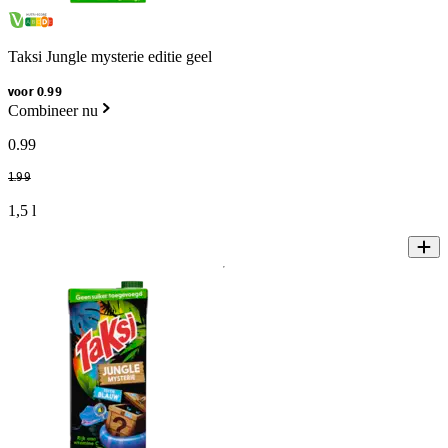
Taksi Jungle mysterie editie geel
voor 0.99
Combineer nu
0
.
99
1
.
99
1,5 l