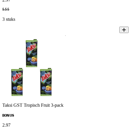
5
.
55
3 stuks
Taksi GST Tropisch Fruit 3-pack
BONUS
2
.
97