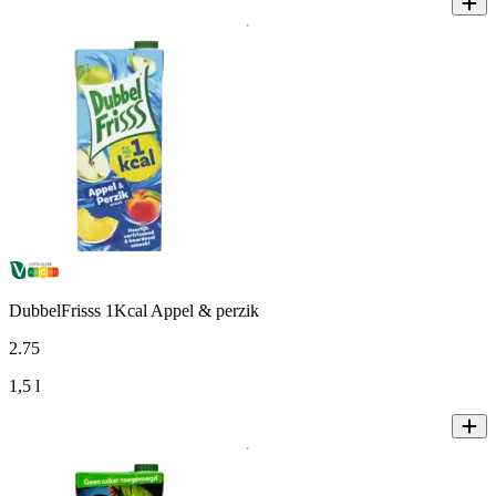
DubbelFrisss 1Kcal Appel & perzik
2
.
75
1,5 l