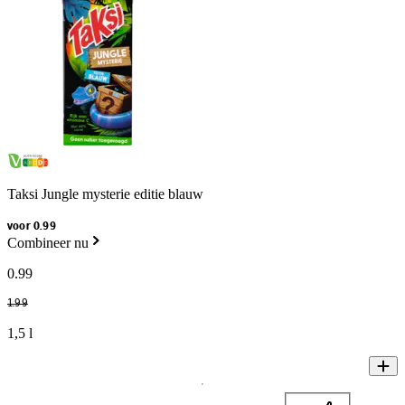
Taksi Jungle mysterie editie blauw
voor 0.99
Combineer nu
0
.
99
1
.
99
1,5 l