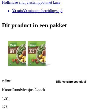
Hollandse andijviestamppot met kaas
30
min
30 minuten bereidingstijd
Dit product in een pakket
online
15% volume voordeel
Knorr Rundvleesjus 2-pack
1
.
51
1
.
78