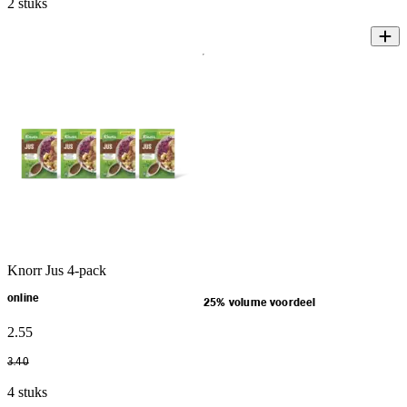
2 stuks
Knorr Jus 4-pack
online
25% volume voordeel
2
.
55
3
.
40
4 stuks