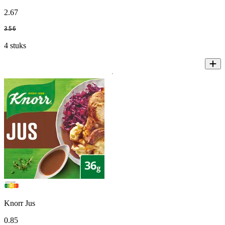
2
.
67
3
.
56
4 stuks
Knorr Jus
0
.
85