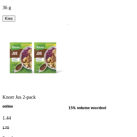
36 g
Kies
Knorr Jus 2-pack
online
15% volume voordeel
1
.
44
1
.
70