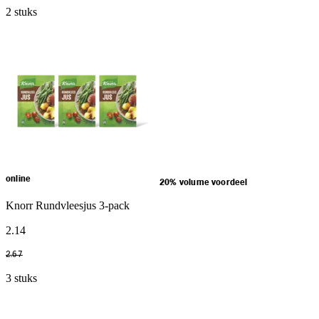
2 stuks
online
20% volume voordeel
Knorr Rundvleesjus 3-pack
2
.
14
2
.
67
3 stuks