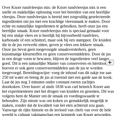
Over Knorr rundvleesjus mix: de Knorr rundvleesjus mix is een
snelle en makkelijke oplossing voor het bereiden van een heerlijke
vleesjus. Deze rundvleesjus is bereid met zorgvuldig geselecteerde
ingredienten om jus met een krachtige vleessmaak te maken. Door
echte en natuurlijke ingredienten te gebruiken, heeft onze jus een
heerlijke smaak. Knorr rundvleesjus mix is speciaal gemaakt voor
bij een stukje vlees en is heerlijk bij bijvoorbeeld rundvlees,
karbonade of een schnitzel, maar ook bij een stamppot. De kruiden
die in de jus verwerkt zitten, geven je vlees een lekkere smaak.
Onze jus bevat geen toegevoegde smaakversterkers, geen
kunstmatige kleurstoffen en geen conserveermiddelen. Door de jus
in een droge vorm te bewaren, blijven de ingredienten veel langer
goed. Dit is een natuurlijke Manier van conserveren en hierdoor
hoeven er ook geen conserveermiddelen aan de jus te worden
toegevoegd. Bereidingswijze: voeg de inhoud van dit zakje toe aan
250 ml water en breng de jus al roerend met een garde aan de kook.
Laat de jus nog 3 minuten onder constant roeren zachtjes
doorkoken. Over knorr: al sinds 1838 was carl heinrich Knorr aan
het experimenteren met het drogen van kruiden en groenten. Dit was
volgens hem de Manier om de smaak en voedingswaarde te
behouden. Zijn missie was om koken zo gemakkelijk mogelijk te
maken, zonder dat de kwaliteit van het eten achteruit zou gaan.
Vanwege de rijke historie en de invloed van chefs van over de hele
wereld is culinair vakmanschap een kenmerk van Knorr geworden.