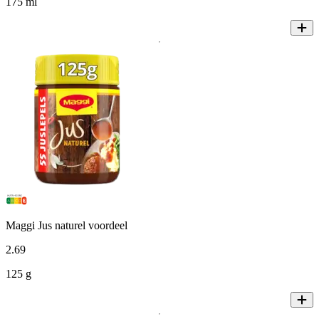
175 ml
Maggi Jus naturel voordeel
2
.
69
125 g