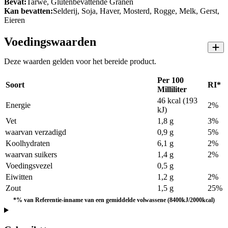
Bevat:
Tarwe, Glutenbevattende Granen
Kan bevatten:
Selderij, Soja, Haver, Mosterd, Rogge, Melk, Gerst,
Eieren
Voedingswaarden
Deze waarden gelden voor het bereide product.
Per 100
Soort
RI*
Milliliter
46 kcal (193
Energie
2%
kJ)
Vet
1,8 g
3%
waarvan verzadigd
0,9 g
5%
Koolhydraten
6,1 g
2%
waarvan suikers
1,4 g
2%
Voedingsvezel
0,5 g
Eiwitten
1,2 g
2%
Zout
1,5 g
25%
*% van Referentie-inname van een gemiddelde volwassene (8400kJ/2000kcal)