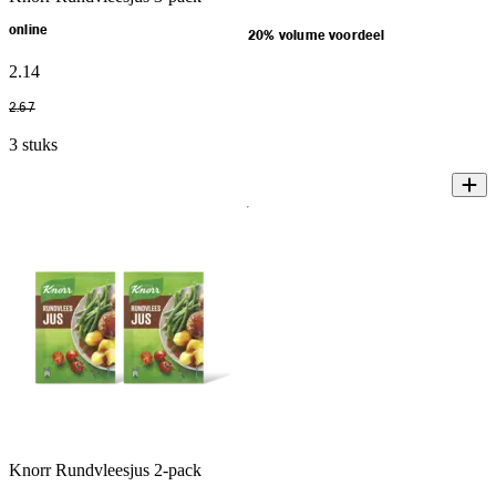
online
20% volume voordeel
2
.
14
2
.
67
3 stuks
Knorr Rundvleesjus 2-pack