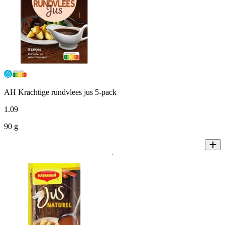
AH Krachtige rundvlees jus 5-pack
1
.
09
90 g