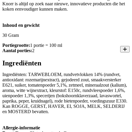
Knorr is altijd op zoek naar nieuwe, innovatieve producten die het
koken eenvoudiger kunnen maken.
Inhoud en gewicht
30 Gram
Portiegrootte:
1 portie = 100 ml
Aantal porties:
2
Ingrediënten
Ingrediënten: TARWEBLOEM, rundvetvlokken 14% (rundvet,
antioxidant: rozemarijnextract), gejodeerd zout, smaakversterker
E621, suiker, tomatenpoeder 5,1%, zetmeel, mineraalzout (kalium),
aroma, witte wijnextract, kleurstof: E150c, rundvleespoeder 1,6%,
uienpoeder 1,3%, specerijen (bokshoornklaverzaad, lavaswortel,
paprika, peper, kruidnagel), rode bietenpoeder, voedingszuur E330.
Kan ROGGE, GERST, HAVER, EI, SOJA, MELK, SELDERIJ
en MOSTERD bevatten.
Allergie-informatie