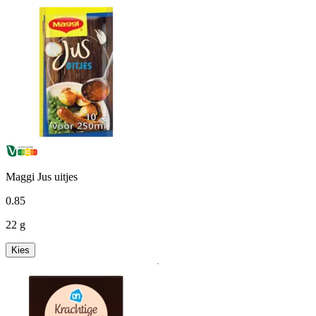
Maggi Jus uitjes
0
.
85
22 g
Kies