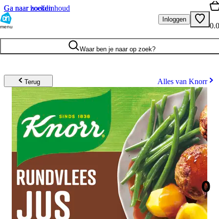
Ga naar hoofdinhoud
Ga naar zoeken
Inloggen
0.
menu
Waar ben je naar op zoek?
Alles van Knorr
Terug
0
.