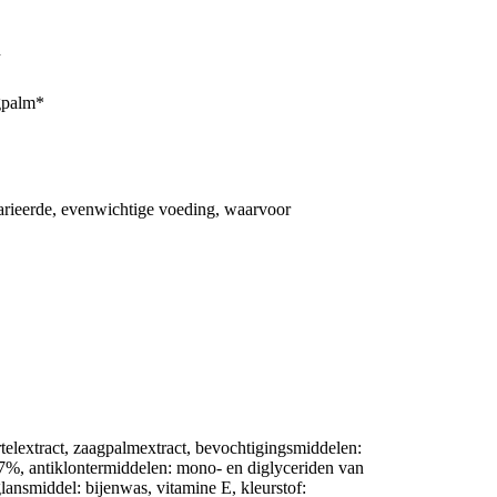
n
gpalm*
varieerde, evenwichtige voeding, waarvoor
telextract, zaagpalmextract, bevochtigingsmiddelen:
 2,7%, antiklontermiddelen: mono- en diglyceriden van
lansmiddel: bijenwas, vitamine E, kleurstof: