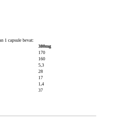
n 1 capsule bevat:
380mg
170
160
5,3
28
17
1,4
37