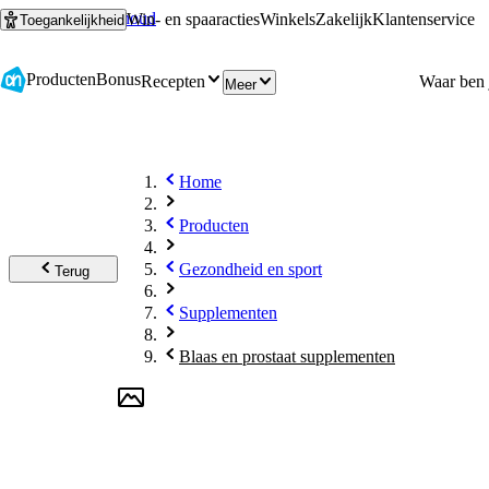
Ga naar hoofdinhoud
Ga naar zoeken
Win- en spaaracties
Winkels
Zakelijk
Klantenservice
Toegankelijkheid
Producten
Bonus
Recepten
Meer
Home
Producten
Gezondheid en sport
Terug
Supplementen
Blaas en prostaat supplementen