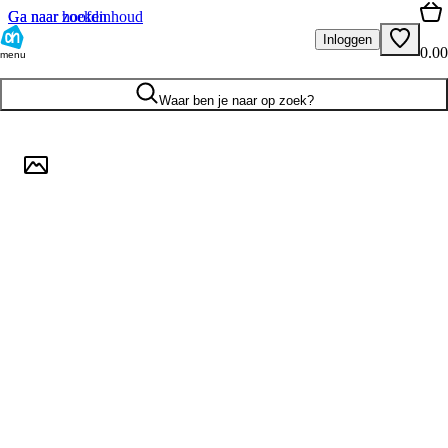
Ga naar hoofdinhoud
Ga naar zoeken
Inloggen
0.00
menu
Waar ben je naar op zoek?