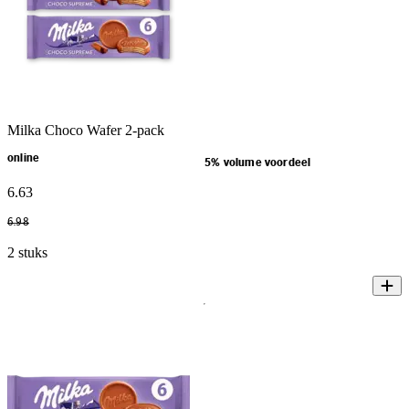
Milka Choco Wafer 2-pack
online
5% volume voordeel
6
.
63
6
.
98
2 stuks