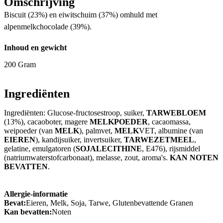
Omschrijving
Biscuit (23%) en eiwitschuim (37%) omhuld met
alpenmelkchocolade (39%).
Inhoud en gewicht
200 Gram
Ingrediënten
Ingrediënten: Glucose-fructosestroop, suiker,
TARWEBLOEM
(13%), cacaoboter, magere
MELKPOEDER
, cacaomassa,
weipoeder (van
MELK
), palmvet,
MELK
VET, albumine (van
EIEREN
), kandijsuiker, invertsuiker,
TARWEZETMEEL
,
gelatine, emulgatoren (
SOJALECITHINE
, E476), rijsmiddel
(natriumwaterstofcarbonaat), melasse, zout, aroma's.
KAN NOTEN
BEVATTEN
.
Allergie-informatie
Bevat:
Eieren, Melk, Soja, Tarwe, Glutenbevattende Granen
Kan bevatten:
Noten