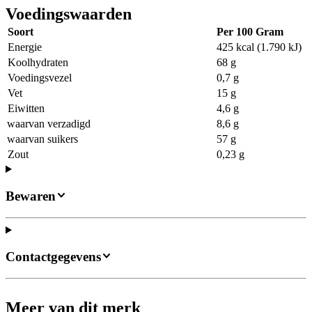
Voedingswaarden
Soort
Per 100 Gram
Energie
425 kcal (1.790 kJ)
Koolhydraten
68 g
Voedingsvezel
0,7 g
Vet
15 g
Eiwitten
4,6 g
waarvan verzadigd
8,6 g
waarvan suikers
57 g
Zout
0,23 g
Bewaren
Contactgegevens
Meer van dit merk