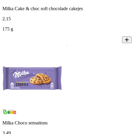
Milka Cake & choc soft chocolade cakejes
2
.
15
175 g
Milka Choco sensations
3
.
49