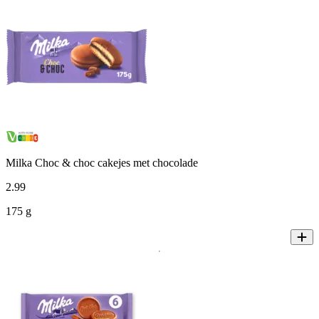
Milka Choc & choc cakejes met chocolade
2
.
99
175 g