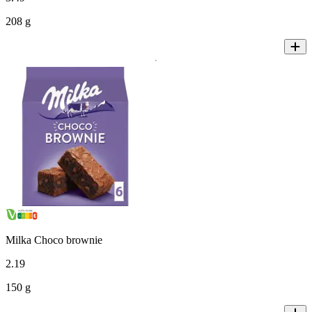
208 g
Milka Choco brownie
2
.
19
150 g