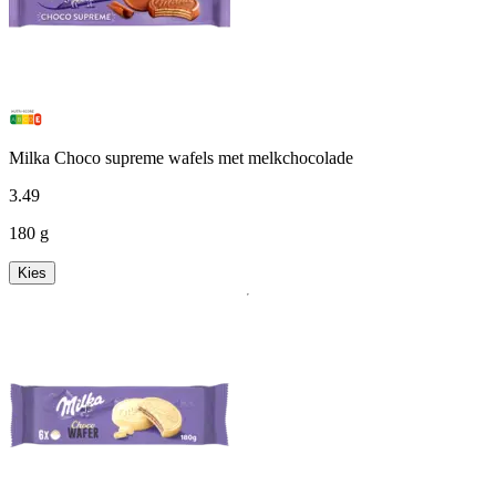
Milka Choco supreme wafels met melkchocolade
3
.
49
180 g
Kies