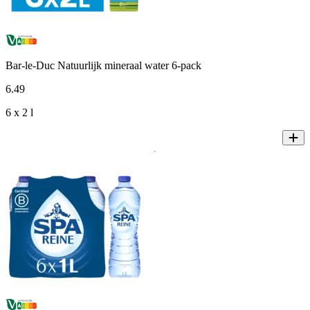
Bar-le-Duc Natuurlijk mineraal water 6-pack
6
.
49
6 x 2 l