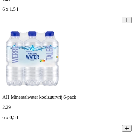
6 x 1,5 l
AH Mineraalwater koolzuurvrij 6-pack
2
.
29
6 x 0,5 l