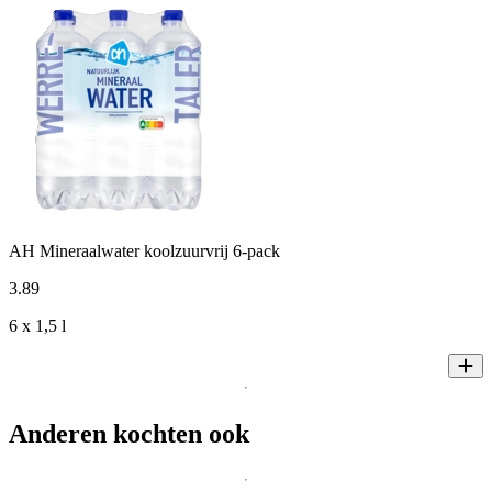
AH Mineraalwater koolzuurvrij 6-pack
3
.
89
6 x 1,5 l
Anderen kochten ook