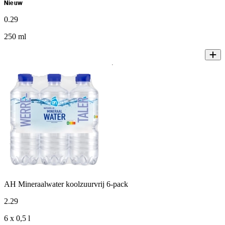
Nieuw
0
.
29
250 ml
AH Mineraalwater koolzuurvrij 6-pack
2
.
29
6 x 0,5 l