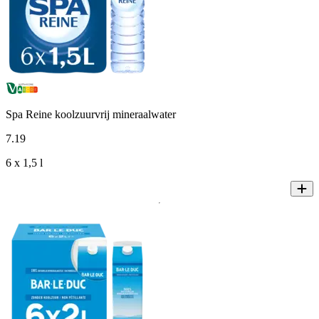
Spa Reine koolzuurvrij mineraalwater
7
.
19
6 x 1,5 l