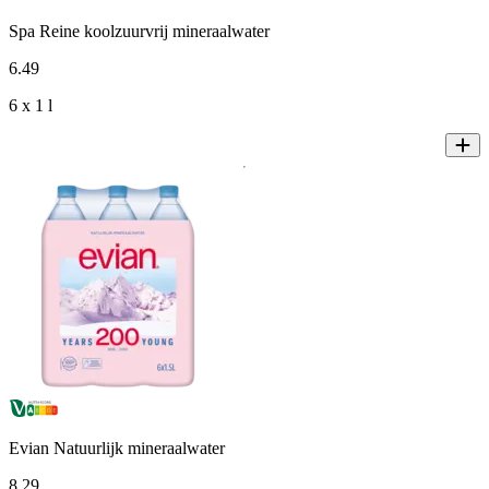
Spa Reine koolzuurvrij mineraalwater
6
.
49
6 x 1 l
Evian Natuurlijk mineraalwater
8
.
29