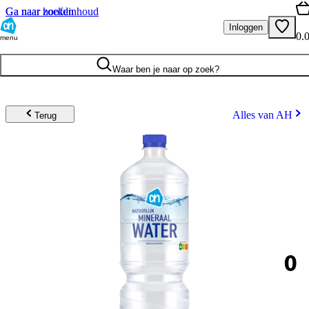
Ga naar hoofdinhoud
Ga naar zoeken
Inloggen
0.
menu
Waar ben je naar op zoek?
Alles van AH
Terug
0
.