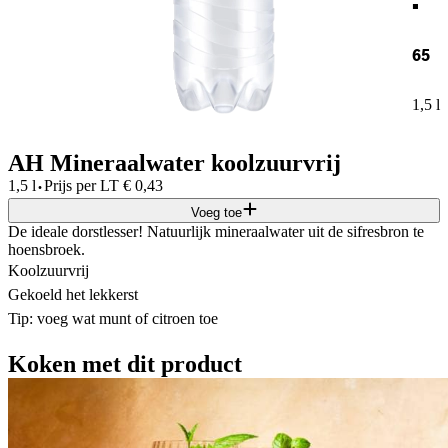
65
1,5 l
AH Mineraalwater koolzuurvrij
·
1,5 l
Prijs per
LT
€
0,43
Voeg toe
De ideale dorstlesser! Natuurlijk mineraalwater uit de sifresbron te
hoensbroek.
Koolzuurvrij
Gekoeld het lekkerst
Tip: voeg wat munt of citroen toe
Koken met dit product