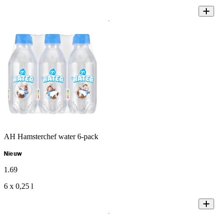
AH Hamsterchef water 6-pack
Nieuw
1
.
69
6 x 0,25 l