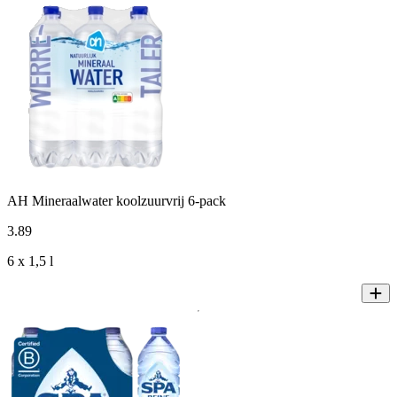
AH Mineraalwater koolzuurvrij 6-pack
3
.
89
6 x 1,5 l