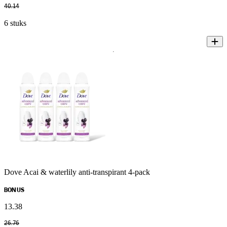
40
.
14
6 stuks
Dove Acai & waterlily anti-transpirant 4-pack
BONUS
13
.
38
26
.
76