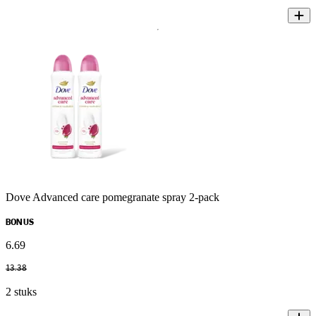
Dove Advanced care pomegranate spray 2-pack
BONUS
6
.
69
13
.
38
2 stuks