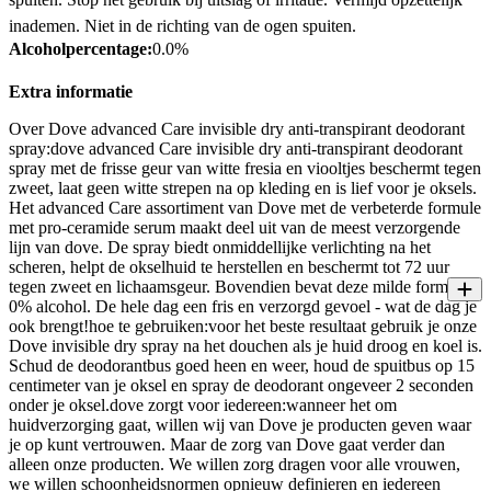
inademen. Niet in de richting van de ogen spuiten.
Alcoholpercentage:
0.0%
Extra informatie
Over Dove advanced Care invisible dry anti-transpirant deodorant
spray:dove advanced Care invisible dry anti-transpirant deodorant
spray met de frisse geur van witte fresia en viooltjes beschermt tegen
zweet, laat geen witte strepen na op kleding en is lief voor je oksels.
Het advanced Care assortiment van Dove met de verbeterde formule
met pro-ceramide serum maakt deel uit van de meest verzorgende
lijn van dove. De spray biedt onmiddellijke verlichting na het
scheren, helpt de okselhuid te herstellen en beschermt tot 72 uur
tegen zweet en lichaamsgeur. Bovendien bevat deze milde formule
0% alcohol. De hele dag een fris en verzorgd gevoel - wat de dag je
ook brengt!hoe te gebruiken:voor het beste resultaat gebruik je onze
Dove invisible dry spray na het douchen als je huid droog en koel is.
Schud de deodorantbus goed heen en weer, houd de spuitbus op 15
centimeter van je oksel en spray de deodorant ongeveer 2 seconden
onder je oksel.dove zorgt voor iedereen:wanneer het om
huidverzorging gaat, willen wij van Dove je producten geven waar
je op kunt vertrouwen. Maar de zorg van Dove gaat verder dan
alleen onze producten. We willen zorg dragen voor alle vrouwen,
we willen schoonheidsnormen opnieuw definieren en iedereen