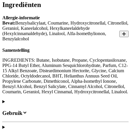
Ingrediënten
Allergie-informatie
Bevat:
Benzylsalicylaat, Coumarine, Hydroxycitronellal, Citronellol,
Geraniol, Kaneelalcohol, Hexylkaneelaldehyde
(Hexylcinnamaldehyde), Linalool, Alfa-Isomethylionon,
Benzylalcohol
Samenstelling
INGREDIENTS: Butane, Isobutane, Propane, Cyclopentasiloxane,
PPG-14 Butyl Ether, Aluminum Sesquichlorohydrate, Parfum, C12-
15 Alkyl Benzoate, Disteardimonium Hectorite, Glycine, Calcium
Chloride, Octyldodecanol, BHT, Helianthus Annuus Seed Oil,
Propylene Carbonate, Dimethiconol, Alpha-Isomethyl Ionone,
Benzyl Alcohol, Benzyl Salicylate, Cinnamyl Alcohol, Citronellol,
Coumarin, Geraniol, Hexyl Cinnamal, Hydroxycitronellal, Linalool.
Gebruik