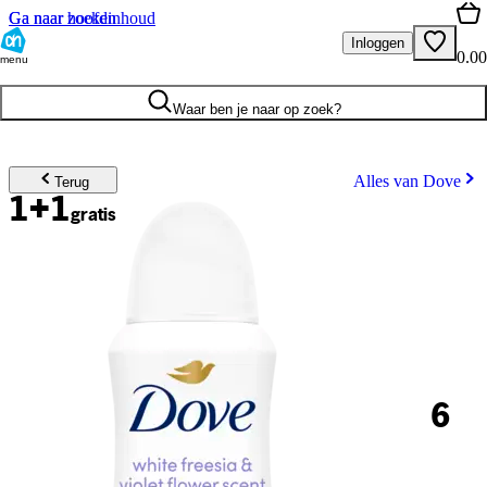
Ga naar hoofdinhoud
Ga naar zoeken
Inloggen
0.00
menu
Waar ben je naar op zoek?
Alles van Dove
Terug
1+1
gratis
6
.