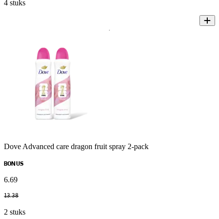
4 stuks
Dove Advanced care dragon fruit spray 2-pack
BONUS
6
.
69
13
.
38
2 stuks