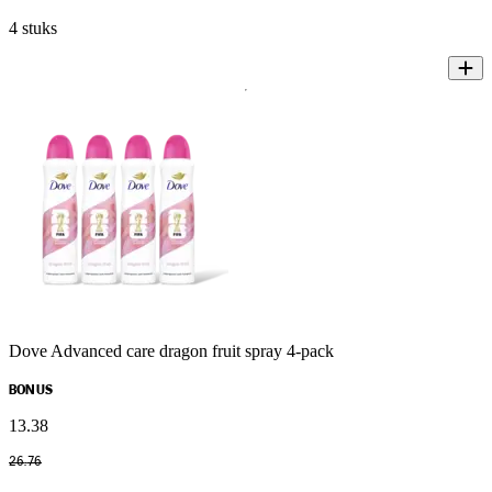
4 stuks
Dove Advanced care dragon fruit spray 4-pack
BONUS
13
.
38
26
.
76