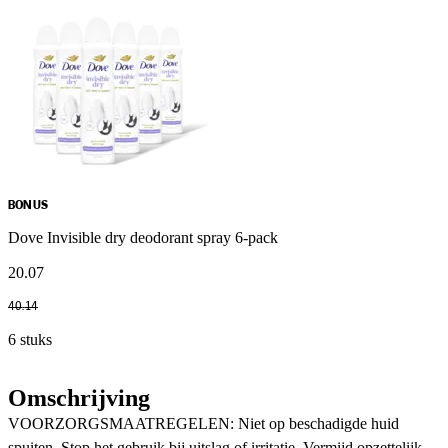
BONUS
Dove Invisible dry deodorant spray 6-pack
20
.
07
40
.
14
6 stuks
Omschrijving
VOORZORGSMAATREGELEN: Niet op beschadigde huid
spuiten. Stop het gebruik bij uitslag of irritatie. Vermijd opzettelijk