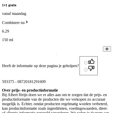
1+1 gratis
vanaf maandag
Combineer nu
6
.
29
150 ml
Heeft de informatie op deze pagina je geholpen?
593375
-
08720181291609
Over prijs- en productinformatie
Bij Albert Heijn doen we er alles aan om te zorgen dat de prijs- en
productinformatie van de producten die we verkopen zo accuraat
mogelijk is. Echter, omdat producten regelmatig worden verbeterd,
kan productinformatie zoals ingrediënten, voedingswaarden, dieet-
of allergie-informatie geregeld veranderen. We raden je daarom aan