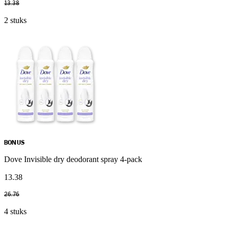
13
.
38
2 stuks
BONUS
Dove Invisible dry deodorant spray 4-pack
13
.
38
26
.
76
4 stuks