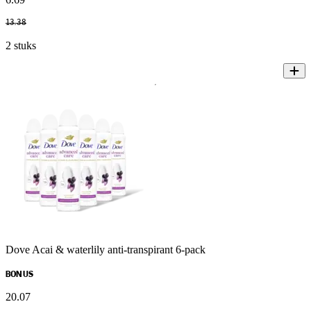
13
.
38
2 stuks
Dove Acai & waterlily anti-transpirant 6-pack
BONUS
20
.
07