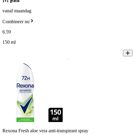
1+1 gratis
vanaf maandag
Combineer nu
6
.
59
150 ml
Rexona Fresh aloe vera anti-transpirant spray