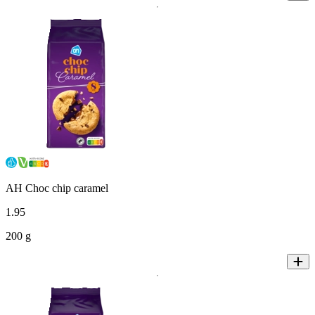
AH Choc chip caramel
1
.
95
200 g