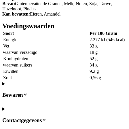
Bevat:
Glutenbevattende Granen, Melk, Noten, Soja, Tarwe,
Hazelnoot, Pinda's
Kan bevatten:
Eieren, Amandel
Voedingswaarden
Soort
Per 100 Gram
Energie
2.277 kJ (546 kcal)
Vet
33 g
waarvan verzadigd
18 g
Koolhydraten
52 g
waarvan suikers
34 g
Eiwitten
9,2 g
Zout
0,56 g
Bewaren
Contactgegevens