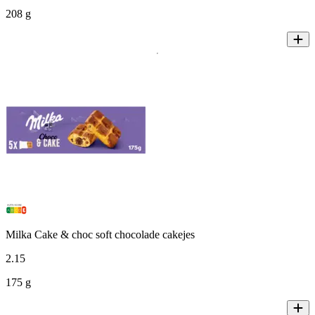
208 g
Milka Cake & choc soft chocolade cakejes
2
.
15
175 g