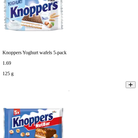
Knoppers Yoghurt wafels 5-pack
1
.
69
125 g