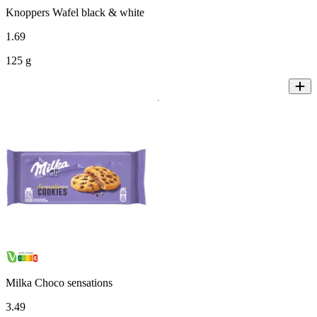
Knoppers Wafel black & white
1
.
69
125 g
Milka Choco sensations
3
.
49