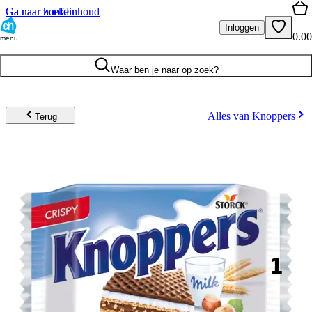
Ga naar hoofdinhoud
Ga naar zoeken
Inloggen
0.00
menu
Waar ben je naar op zoek?
Alles van Knoppers
Terug
1
.