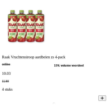
Raak Vruchtensiroop aardbeien zs 4-pack
online
15% volume voordeel
10
.
03
11
.
80
4 stuks