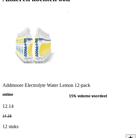
Addmoore Electrolyte Water Lemon 12-pack
online
15% volume voordeel
12
.
14
14
.
28
12 stuks