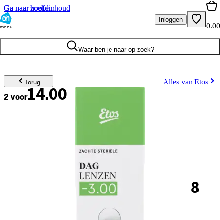
Ga naar hoofdinhoud
Ga naar zoeken
Inloggen
0.00
menu
Waar ben je naar op zoek?
Alles van Etos
Terug
14.00
2 voor
8
.