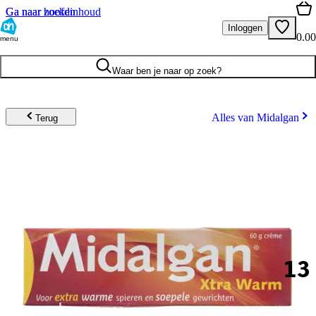
Ga naar hoofdinhoud
Ga naar zoeken
Inloggen
0.00
menu
Waar ben je naar op zoek?
Alles van Midalgan
Terug
13
.