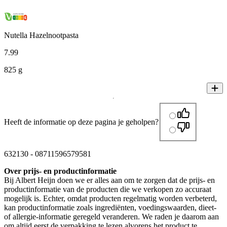
Nutella Hazelnootpasta
7
.
99
825 g
Heeft de informatie op deze pagina je geholpen?
632130
-
08711596579581
Over prijs- en productinformatie
Bij Albert Heijn doen we er alles aan om te zorgen dat de prijs- en
productinformatie van de producten die we verkopen zo accuraat
mogelijk is. Echter, omdat producten regelmatig worden verbeterd,
kan productinformatie zoals ingrediënten, voedingswaarden, dieet-
of allergie-informatie geregeld veranderen. We raden je daarom aan
om altijd eerst de verpakking te lezen alvorens het product te