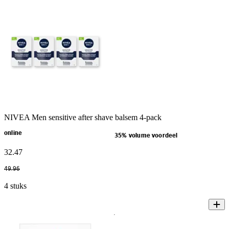
NIVEA Men sensitive after shave balsem 4-pack
online
35% volume voordeel
32
.
47
49
.
96
4 stuks