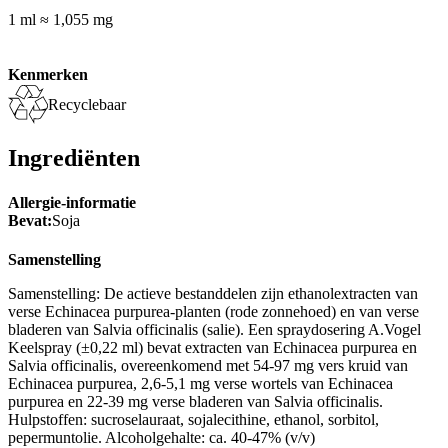
1 ml ≈ 1,055 mg
Kenmerken
Recyclebaar
Ingrediënten
Allergie-informatie
Bevat:
Soja
Samenstelling
Samenstelling: De actieve bestanddelen zijn ethanolextracten van
verse Echinacea purpurea-planten (rode zonnehoed) en van verse
bladeren van Salvia officinalis (salie). Een spraydosering A.Vogel
Keelspray (±0,22 ml) bevat extracten van Echinacea purpurea en
Salvia officinalis, overeenkomend met 54-97 mg vers kruid van
Echinacea purpurea, 2,6-5,1 mg verse wortels van Echinacea
purpurea en 22-39 mg verse bladeren van Salvia officinalis.
Hulpstoffen: sucroselauraat, sojalecithine, ethanol, sorbitol,
pepermuntolie. Alcoholgehalte: ca. 40-47% (v/v)