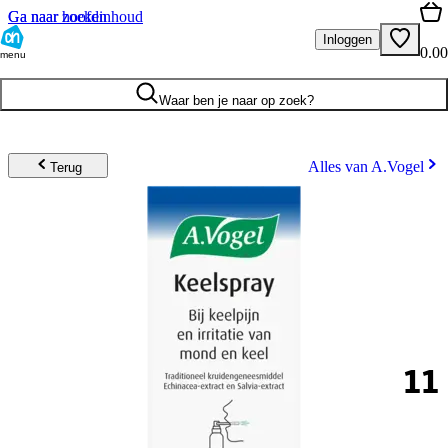
Ga naar hoofdinhoud
Ga naar zoeken
Inloggen
0.00
menu
Waar ben je naar op zoek?
Alles van A.Vogel
Terug
11
.