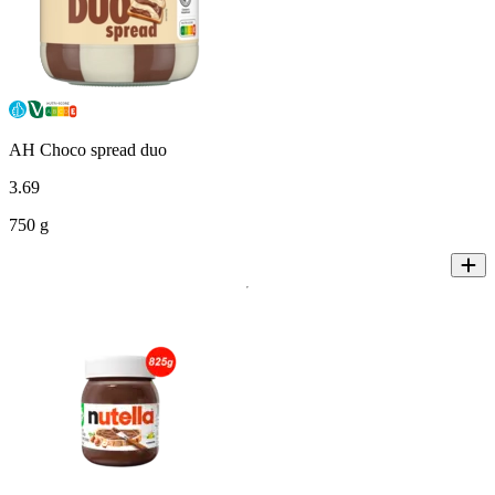
AH Choco spread duo
3
.
69
750 g