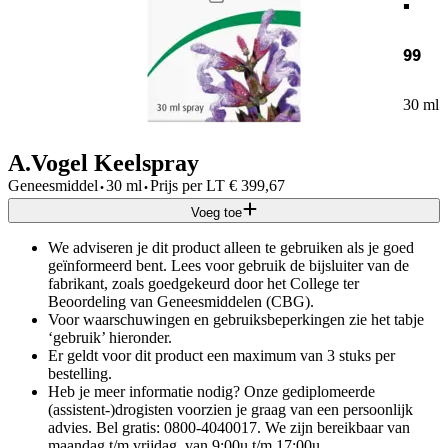
99
30 ml
A.Vogel Keelspray
·
·
Geneesmiddel
30 ml
Prijs per
LT
€
399,67
Voeg toe
We adviseren je dit product alleen te gebruiken als je goed
geïnformeerd bent. Lees voor gebruik de bijsluiter van de
fabrikant, zoals goedgekeurd door het College ter
Beoordeling van Geneesmiddelen (CBG).
Voor waarschuwingen en gebruiksbeperkingen zie het tabje
‘gebruik’ hieronder.
Er geldt voor dit product een maximum van 3 stuks per
bestelling.
Heb je meer informatie nodig? Onze gediplomeerde
(assistent-)drogisten voorzien je graag van een persoonlijk
advies. Bel gratis: 0800-4040017. We zijn bereikbaar van
maandag t/m vrijdag, van 9:00u t/m 17:00u.