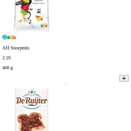
AH Snoepmix
2
.
19
400 g