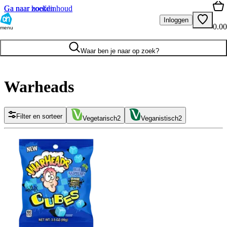
Ga naar hoofdinhoud
Ga naar zoeken
Inloggen
0.00
menu
Waar ben je naar op zoek?
Warheads
Filter en sorteer
Vegetarisch
2
Veganistisch
2