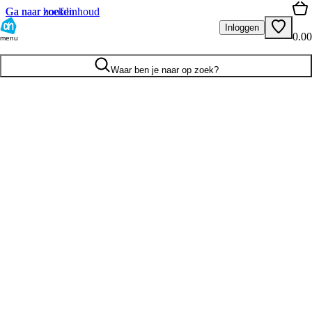
Ga naar hoofdinhoud
Ga naar zoeken
Inloggen
0.00
menu
Waar ben je naar op zoek?