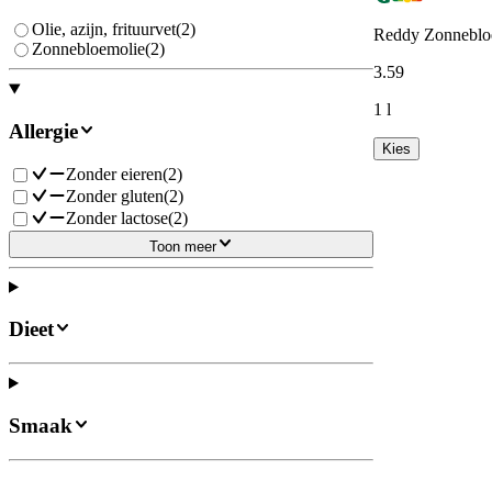
Olie, azijn, frituurvet
(
2
)
Reddy Zonneblo
Zonnebloemolie
(
2
)
3
.
59
1 l
Allergie
Kies
Zonder eieren
(
2
)
Zonder gluten
(
2
)
Zonder lactose
(
2
)
Toon meer
Dieet
Smaak