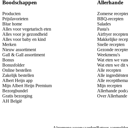
Boodschappen
Allerhande
Producten
Zomerse recepte
Prijsfavorieten
BBQ-recepten
Blue home
Salades
Alles voor vegetarisch eten
Pasta's
Alles voor je gezondheid
Airfryer recepten
Alles voor baby en kind
Makkelijke recep
Merken
Snelle recepten
Nieuw assortiment
Gezonde recepte
Gall & Gall assortiment
Weekmenu's
Bonus
Wat eten we van
Bonusfolder
Wat eten we dit
Online bestellen
Alle recepten
Zakelijk bestellen
Alle ingrediënte
Albert Heijn app
Alle receptthema
Mijn Albert Heijn Premium
Mijn recepten
Bezorgbundel
Allerhande podc
Gratis bezorging
Over Allerhande
AH België
Algemene voorwaarden
Retour aanmelde