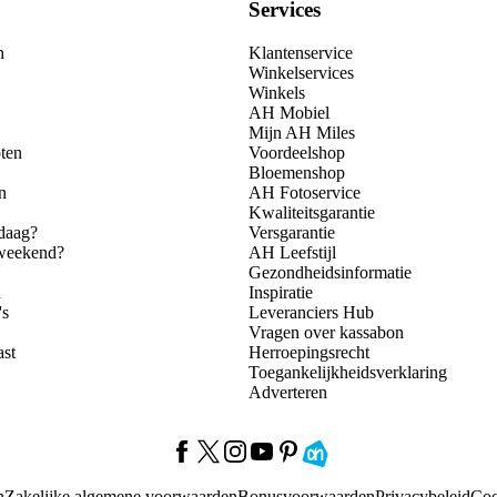
Services
n
Klantenservice
Winkelservices
Winkels
AH Mobiel
Mijn AH Miles
ten
Voordeelshop
Bloemenshop
n
AH Fotoservice
Kwaliteitsgarantie
daag?
Versgarantie
 weekend?
AH Leefstijl
Gezondheidsinformatie
n
Inspiratie
's
Leveranciers Hub
Vragen over kassabon
ast
Herroepingsrecht
Toegankelijkheidsverklaring
Adverteren
n
Zakelijke algemene voorwaarden
Bonusvoorwaarden
Privacybeleid
Coo