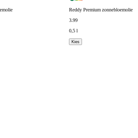
emolie
Reddy Premium zonnebloemolie
3
.
99
0,5 l
Kies