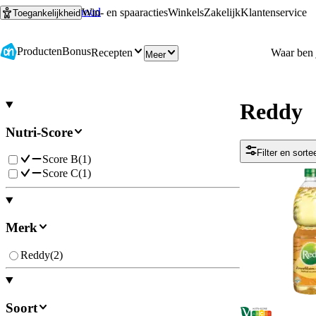
Ga naar hoofdinhoud
Ga naar zoeken
Win- en spaaracties
Winkels
Zakelijk
Klantenservice
Toegankelijkheid
Producten
Bonus
Recepten
Meer
Reddy
Nutri-Score
Filter en sorte
Score B
(
1
)
Score C
(
1
)
Merk
Reddy
(
2
)
Soort