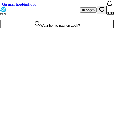
Ga naar hoofdinhoud
Ga naar zoeken
Inloggen
0.00
menu
Waar ben je naar op zoek?