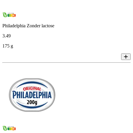
Philadelphia Zonder lactose
3
.
49
175 g