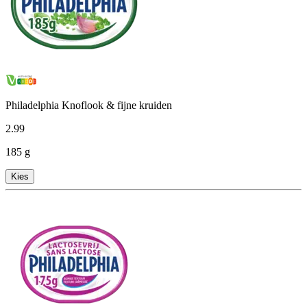
Philadelphia Knoflook & fijne kruiden
2
.
99
185 g
Kies