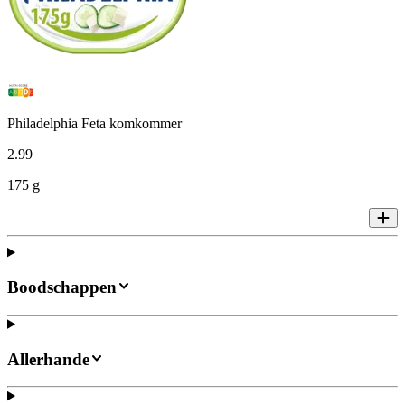
Philadelphia Feta komkommer
2
.
99
175 g
Boodschappen
Allerhande