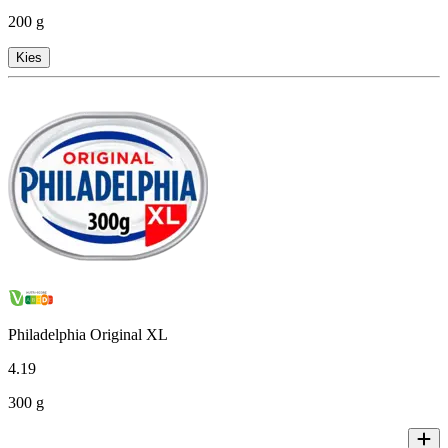
200 g
Kies
Philadelphia Original XL
4
.
19
300 g