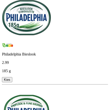
Philadelphia Bieslook
2
.
99
185 g
Kies