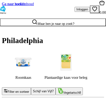
Ga naar hoofdinhoud
Ga naar zoeken
Inloggen
0.00
menu
Waar ben je naar op zoek?
Philadelphia
Roomkaas
Plantaardige kaas voor beleg
Schijf van Vijf
7
Filter en sorteer
Vegetarisch
8