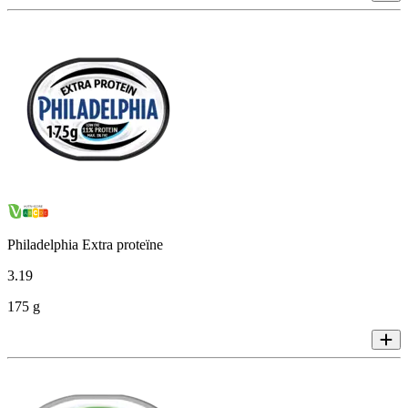
Philadelphia Extra proteïne
3
.
19
175 g