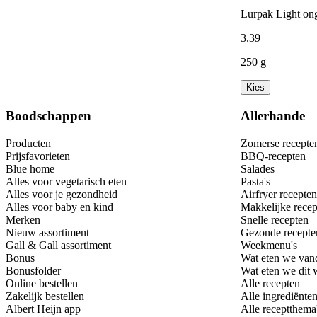
Lurpak Light on
3
.
39
250 g
Kies
Boodschappen
Allerhande
Producten
Zomerse recepte
Prijsfavorieten
BBQ-recepten
Blue home
Salades
Alles voor vegetarisch eten
Pasta's
Alles voor je gezondheid
Airfryer recepten
Alles voor baby en kind
Makkelijke recep
Merken
Snelle recepten
Nieuw assortiment
Gezonde recepte
Gall & Gall assortiment
Weekmenu's
Bonus
Wat eten we van
Bonusfolder
Wat eten we dit
Online bestellen
Alle recepten
Zakelijk bestellen
Alle ingrediënte
Albert Heijn app
Alle receptthema