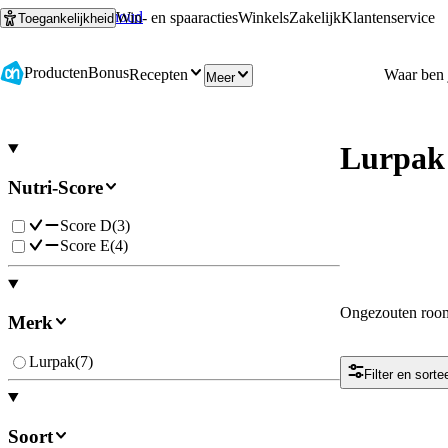
Ga naar hoofdinhoud
Ga naar zoeken
Win- en spaaracties
Winkels
Zakelijk
Klantenservice
Toegankelijkheid
Producten
Bonus
Recepten
Meer
Lurpak
Nutri-Score
Score D
(
3
)
Score E
(
4
)
Ongezouten roo
Merk
Lurpak
(
7
)
Filter en sorte
Soort