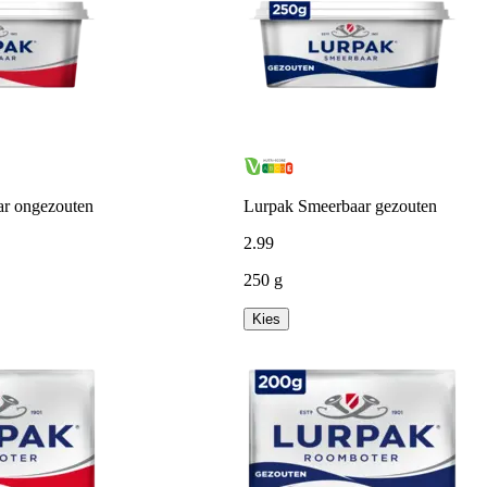
r ongezouten
Lurpak Smeerbaar gezouten
2
.
99
250 g
Kies