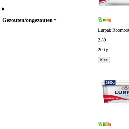
Gezouten/ongezouten
Lurpak Roombot
2
.
89
200 g
Kies