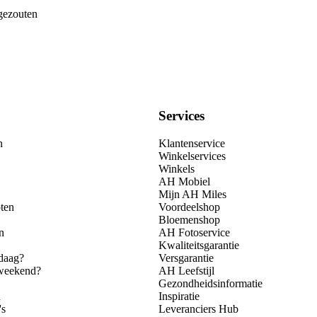
gezouten
Services
n
Klantenservice
Winkelservices
Winkels
AH Mobiel
Mijn AH Miles
ten
Voordeelshop
Bloemenshop
n
AH Fotoservice
Kwaliteitsgarantie
daag?
Versgarantie
 weekend?
AH Leefstijl
Gezondheidsinformatie
n
Inspiratie
's
Leveranciers Hub