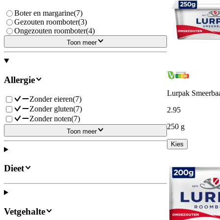
Boter en margarine
(
7
)
Gezouten roomboter
(
3
)
Ongezouten roomboter
(
4
)
Toon meer
Allergie
Lurpak Smeerbaa
Zonder eieren
(
7
)
Zonder gluten
(
7
)
2
.
95
Zonder noten
(
7
)
250 g
Toon meer
Kies
Dieet
Vetgehalte