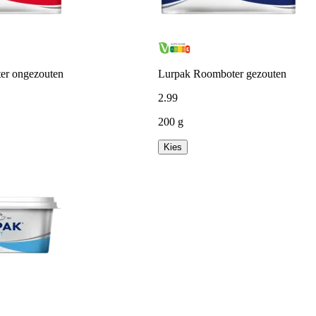
er ongezouten
Lurpak Roomboter gezouten
2
.
99
200 g
Kies