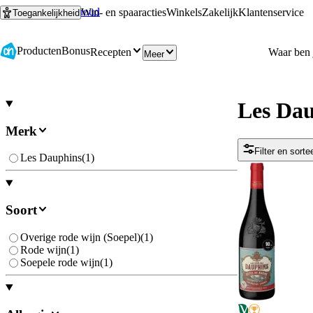
Ga naar hoofdinhoud
Ga naar zoeken
Win- en spaaracties
Winkels
Zakelijk
Klantenservice
Toegankelijkheid
Producten
Bonus
Recepten
Meer
Les Da
Merk
Filter en sorte
Les Dauphins
(
1
)
Soort
Overige rode wijn (Soepel)
(
1
)
Rode wijn
(
1
)
Soepele rode wijn
(
1
)