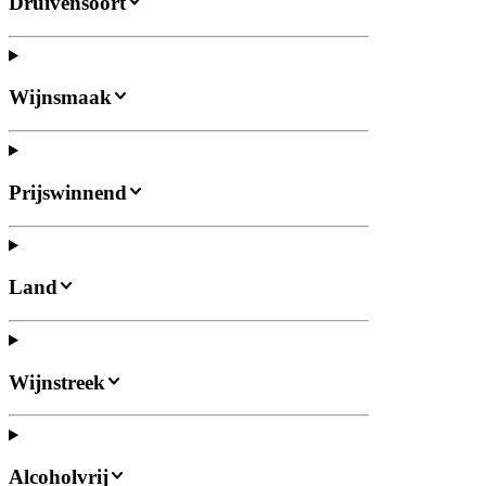
Druivensoort
Wijnsmaak
Prijswinnend
Land
Wijnstreek
Alcoholvrij