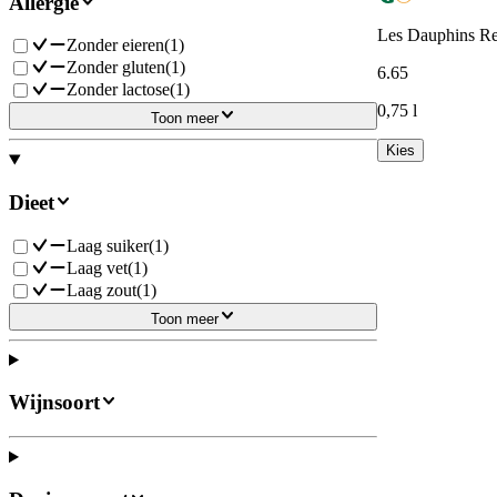
Allergie
Les Dauphins Re
Zonder eieren
(
1
)
Zonder gluten
(
1
)
6
.
65
Zonder lactose
(
1
)
0,75 l
Toon meer
Kies
Dieet
Laag suiker
(
1
)
Laag vet
(
1
)
Laag zout
(
1
)
Toon meer
Wijnsoort