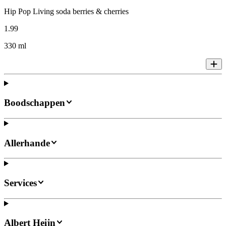
Hip Pop Living soda berries & cherries
1
.
99
330 ml
Boodschappen
Allerhande
Services
Albert Heijn