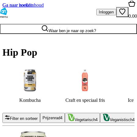
Ga naar hoofdinhoud
Ga naar zoeken
Inloggen
0.00
menu
Waar ben je naar op zoek?
Hip Pop
Kombucha
Craft en speciaal fris
Ice 
Prijzenrad
4
Filter en sorteer
Vegetarisch
4
Veganistisch
4