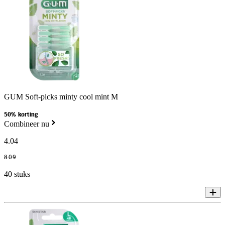
GUM Soft-picks minty cool mint M
50% korting
Combineer nu
4
.
04
8
.
09
40 stuks