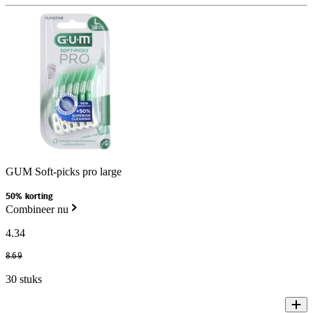
GUM Soft-picks pro large
50% korting
Combineer nu
4
.
34
8
.
69
30 stuks