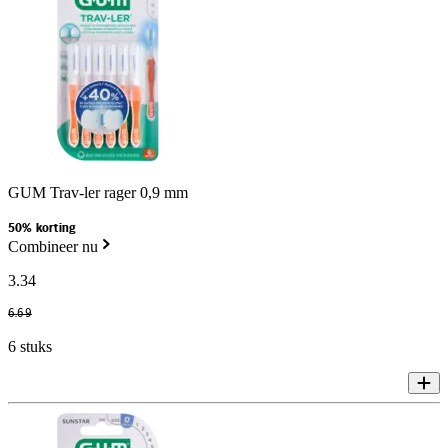
GUM Trav-ler rager 0,9 mm
50% korting
Combineer nu
3
.
34
6
.
69
6 stuks