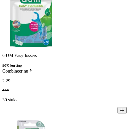
GUM Easyflossers
50% korting
Combineer nu
2
.
29
4
.
59
30 stuks