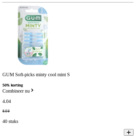
GUM Soft-picks minty cool mint S
50% korting
Combineer nu
4
.
04
8
.
09
40 stuks