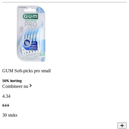
GUM Soft-picks pro small
50% korting
Combineer nu
4
.
34
8
.
69
30 stuks