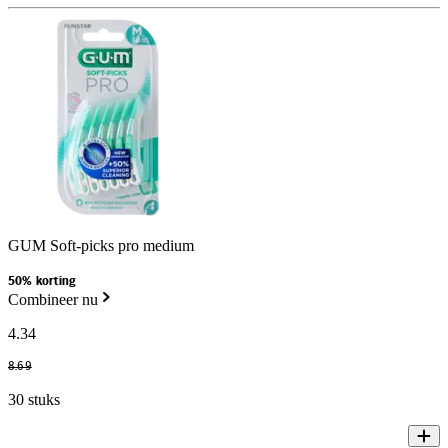
GUM Soft-picks pro medium
50% korting
Combineer nu
4
.
34
8
.
69
30 stuks