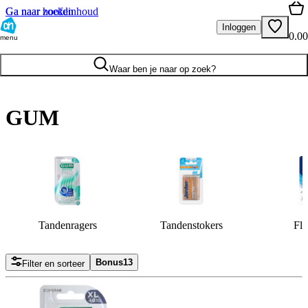
Ga naar hoofdinhoud
Ga naar zoeken
Inloggen
0.00
menu
Waar ben je naar op zoek?
GUM
Tandenragers
Tandenstokers
Flo
Bonus
13
Filter en sorteer