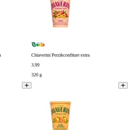
a
Chiaverini Perzikconfiture extra
3
.
99
320 g