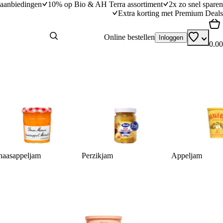
aanbiedingen
10% op Bio & AH Terra assortiment
2x zo snel sparen
Extra korting met Premium Deals
Online bestellen
Inloggen
0.00
naasappeljam
Perzikjam
Appeljam