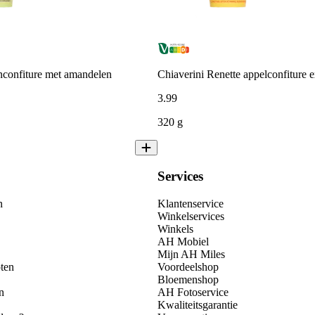
nconfiture met amandelen
Chiaverini Renette appelconfiture e
3
.
99
320 g
Services
n
Klantenservice
Winkelservices
Winkels
AH Mobiel
Mijn AH Miles
ten
Voordeelshop
Bloemenshop
n
AH Fotoservice
Kwaliteitsgarantie