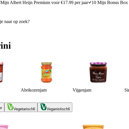
Mijn Albert Heijn Premium voor €17.99 per jaar
10 Mijn Bonus Box 
ini
Abrikozenjam
Vijgenjam
Si
er
Vegetarisch
6
Veganistisch
6