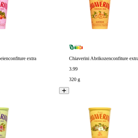
eienconfiture extra
Chiaverini Abrikozenconfiture extr
3
.
99
320 g