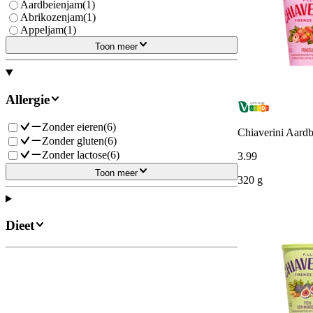
Aardbeienjam
(
1
)
Abrikozenjam
(
1
)
Appeljam
(
1
)
Toon meer
Allergie
Zonder eieren
(
6
)
Chiaverini Aardb
Zonder gluten
(
6
)
Zonder lactose
(
6
)
3
.
99
Toon meer
320 g
Dieet