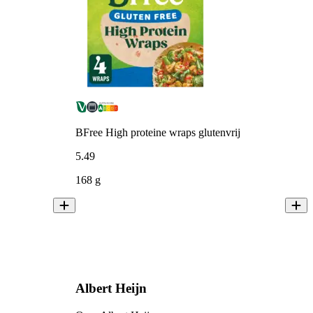
BFree High proteine wraps glutenvrij
5
.
49
168 g
Albert Heijn