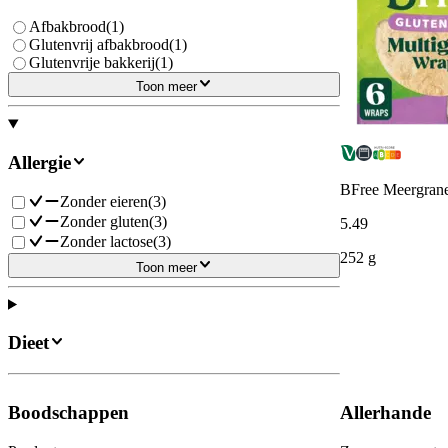
Afbakbrood
(
1
)
Glutenvrij afbakbrood
(
1
)
Glutenvrije bakkerij
(
1
)
Toon meer
Allergie
BFree Meergrane
Zonder eieren
(
3
)
Zonder gluten
(
3
)
5
.
49
Zonder lactose
(
3
)
252 g
Toon meer
Dieet
Boodschappen
Allerhande