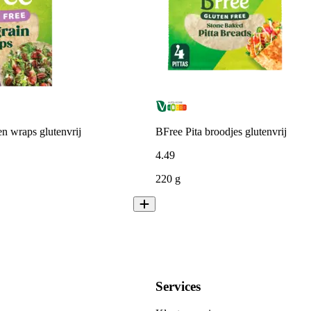
n wraps glutenvrij
BFree Pita broodjes glutenvrij
4
.
49
220 g
Services