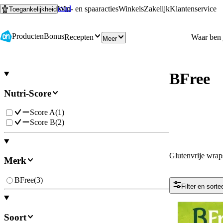
Ga naar hoofdinhoud
Ga naar zoeken
Win- en spaaracties
Winkels
Zakelijk
Klantenservice
Toegankelijkheid
Producten
Bonus
Recepten
Meer
BFree
Nutri-Score
Score A
(
1
)
Score B
(
2
)
Glutenvrije wrap
Merk
BFree
(
3
)
Filter en sorte
Soort