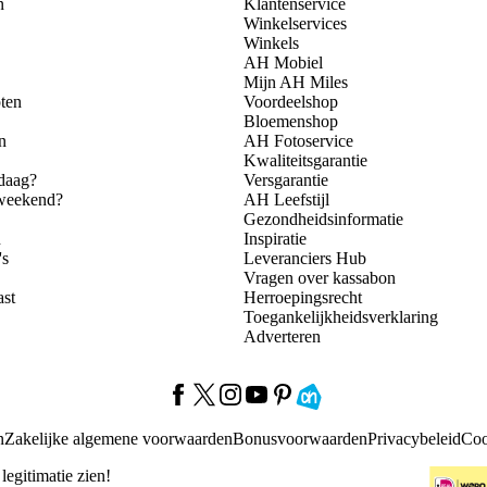
n
Klantenservice
Winkelservices
Winkels
AH Mobiel
Mijn AH Miles
ten
Voordeelshop
Bloemenshop
n
AH Fotoservice
Kwaliteitsgarantie
daag?
Versgarantie
 weekend?
AH Leefstijl
Gezondheidsinformatie
n
Inspiratie
's
Leveranciers Hub
Vragen over kassabon
ast
Herroepingsrecht
Toegankelijkheidsverklaring
Adverteren
n
Zakelijke algemene voorwaarden
Bonusvoorwaarden
Privacybeleid
Coo
 legitimatie zien!