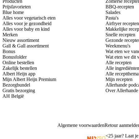
Producten
Zomerse recepte
Prijsfavorieten
BBQ-recepten
Blue home
Salades
Alles voor vegetarisch eten
Pasta's
Alles voor je gezondheid
Airfryer recepten
Alles voor baby en kind
Makkelijke recep
Merken
Snelle recepten
Nieuw assortiment
Gezonde recepte
Gall & Gall assortiment
Weekmenu's
Bonus
Wat eten we van
Bonusfolder
Wat eten we dit
Online bestellen
Alle recepten
Zakelijk bestellen
Alle ingrediënte
Albert Heijn app
Alle receptthema
Mijn Albert Heijn Premium
Mijn recepten
Bezorgbundel
Allerhande podc
Gratis bezorging
Over Allerhande
AH België
Algemene voorwaarden
Retour aanmelde
<
25 jaar? Laat je