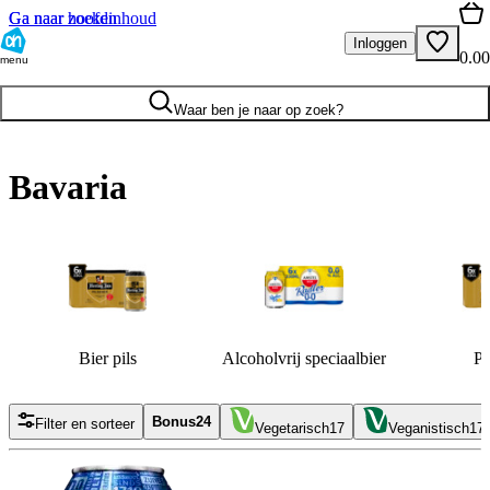
Ga naar hoofdinhoud
Ga naar zoeken
Inloggen
0.00
menu
Waar ben je naar op zoek?
Bavaria
Bier pils
Alcoholvrij speciaalbier
Pi
Bonus
24
Filter en sorteer
Vegetarisch
17
Veganistisch
17