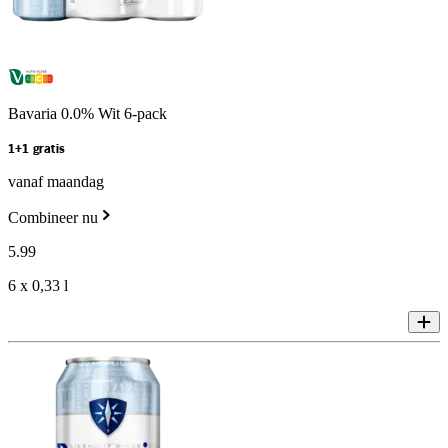
Bavaria 0.0% Wit 6-pack
1+1 gratis
vanaf maandag
Combineer nu
5
.
99
6 x 0,33 l