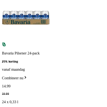
Bavaria Pilsener 24-pack
25% korting
vanaf maandag
Combineer nu
14
.
99
19
.
99
24 x 0,33 l