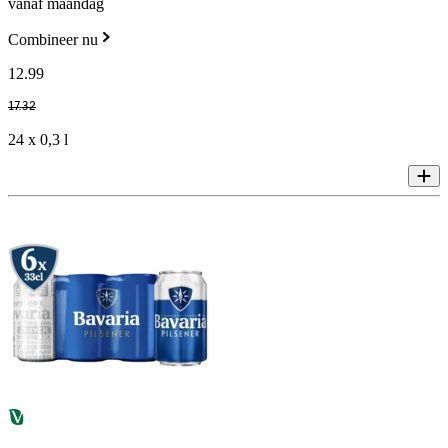
vanaf maandag
Combineer nu
12
.
99
17
.
32
24 x 0,3 l