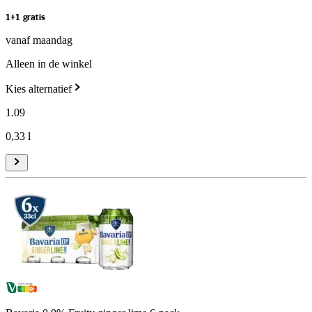
1+1 gratis
vanaf maandag
Alleen in de winkel
Kies alternatief
1
.
09
0,33 l