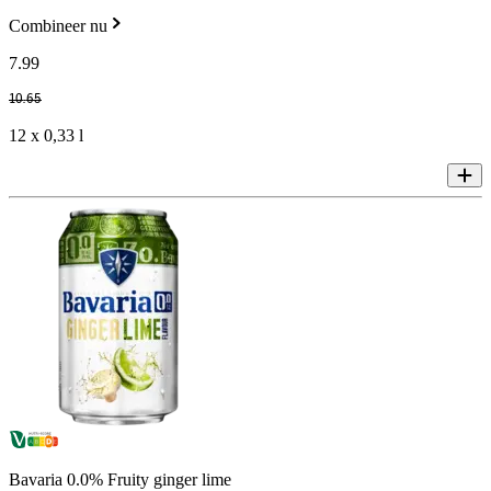
Combineer nu
7
.
99
10
.
65
12 x 0,33 l
Bavaria 0.0% Fruity ginger lime