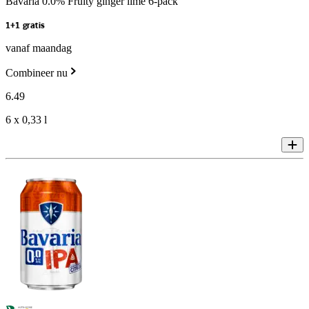
Bavaria 0.0% Fruity ginger lime 6-pack
1+1 gratis
vanaf maandag
Combineer nu
6
.
49
6 x 0,33 l