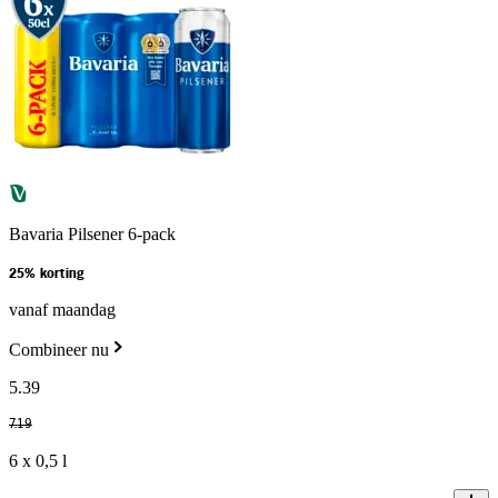
Bavaria Pilsener 6-pack
25% korting
vanaf maandag
Combineer nu
5
.
39
7
.
19
6 x 0,5 l