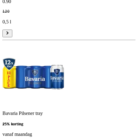
0
.
90
1
.
20
0,5 l
Bavaria Pilsener tray
25% korting
vanaf maandag