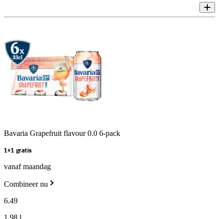
Bavaria Grapefruit flavour 0.0 6-pack
1+1 gratis
vanaf maandag
Combineer nu
6
.
49
1,98 l