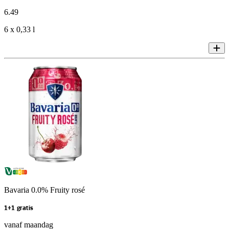
6
.
49
6 x 0,33 l
Bavaria 0.0% Fruity rosé
1+1 gratis
vanaf maandag