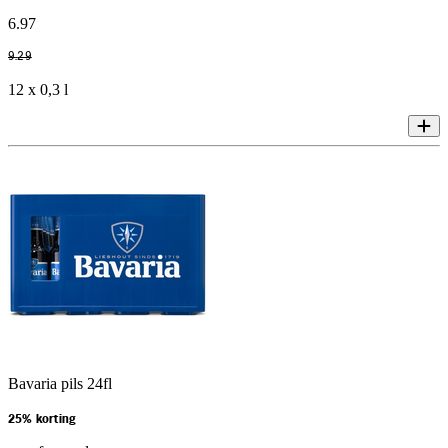
6
.
97
9
.
29
12 x 0,3 l
Bavaria pils 24fl
25% korting