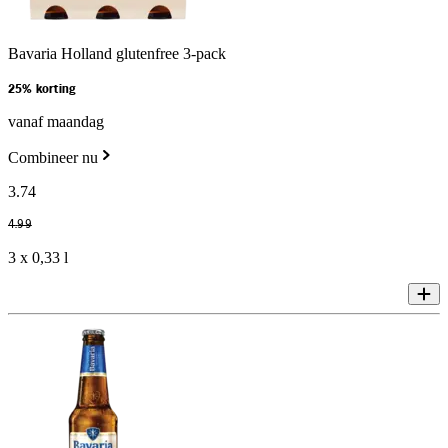
Bavaria Holland glutenfree 3-pack
25% korting
vanaf maandag
Combineer nu
3
.
74
4
.
99
3 x 0,33 l