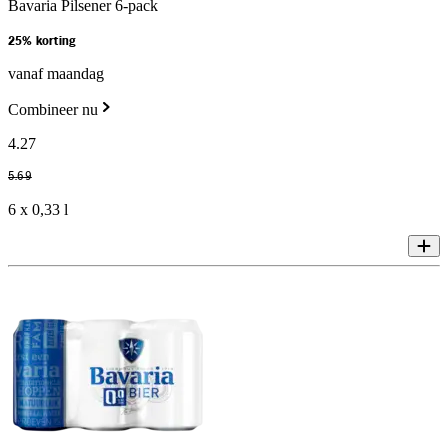
Bavaria Pilsener 6-pack
25% korting
vanaf maandag
Combineer nu
4
.
27
5
.
69
6 x 0,33 l