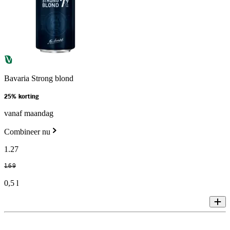
Bavaria Strong blond
25% korting
vanaf maandag
Combineer nu
1
.
27
1
.
69
0,5 l