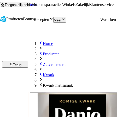
Ga naar hoofdinhoud
Ga naar zoeken
Win- en spaaracties
Winkels
Zakelijk
Klantenservice
Toegankelijkheid
Producten
Bonus
Recepten
Meer
Home
Producten
Zuivel, eieren
Terug
Kwark
Kwark met smaak