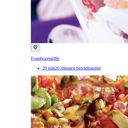
Frambozentrifle
20
min
20 minuten bereidingstijd